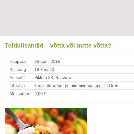
Toidulisandid – võtta või mitte võtta?
Kuupäev
28 aprill 2016
Kellaaeg
18 kuni 20
Asukoht
Pikk tn 28, Rakvere
Läbiviija
Terviseterapeut ja toitumisnõustaja Liis Orav
Maksumus
9,00
€