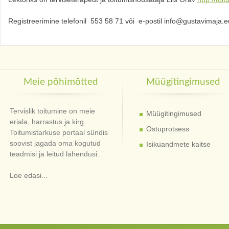
Registreerimine telefonil 553 58 71 või e-postil info@gustavimaja.e
Meie põhimõtted
Müügitingimused
Tervislik toitumine on meie
Müügitingimused
eriala, harrastus ja kirg.
Ostuprotsess
Toitumistarkuse portaal sündis
soovist jagada oma kogutud
Isikuandmete kaitse
teadmisi ja leitud lahendusi.
Loe edasi...