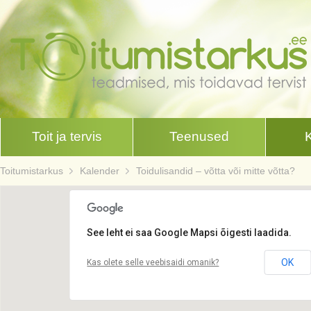
Toit ja tervis
Teenused
Toitumistarkus
Kalender
Toidulisandid – võtta või mitte võtta?
See leht ei saa Google Mapsi õigesti laadida.
OK
Kas olete selle veebisaidi omanik?