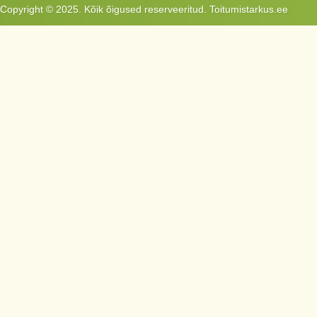
Copyright © 2025. Kõik õigused reserveeritud. Toitumistarkus.ee