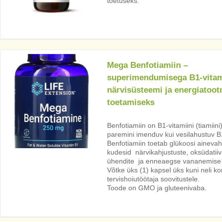
toetuseks.
Mega Benfotiamiin –
superimendumisega B1-vitam
närvisüsteemi ja energiatoot
toetamiseks
Benfotiamiin on B1-vitamiini (tiamiin
paremini imenduv kui vesilahustuv B1
Benfotiamiin toetab glükoosi ainevahe
kudesid närvikahjustuste, oksüdatiiv
ühendite ja enneaegse vananemise 
Võtke üks (1) kapsel üks kuni neli k
tervishoiutöötaja soovitustele.
Toode on GMO ja gluteenivaba.