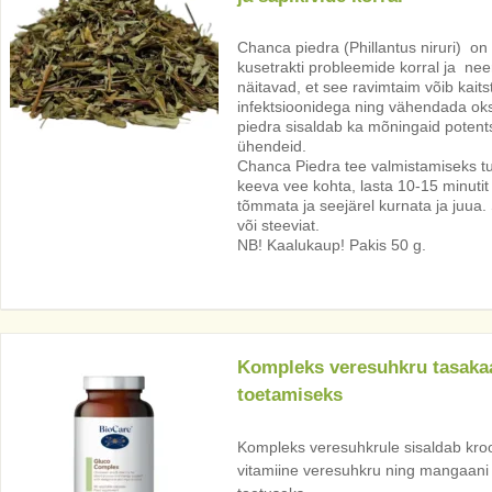
Chanca piedra (Phillantus niruri) on
kusetrakti probleemide korral ja ne
näitavad, et see ravimtaim võib kait
infektsioonidega ning vähendada oks
piedra sisaldab ka mõningaid potent
ühendeid.
Chanca Piedra tee valmistamiseks tule
keeva vee kohta, lasta 10-15 minutit
tõmmata ja seejärel kurnata ja juua. S
või steeviat.
NB! Kaalukaup! Pakis 50 g.
Kompleks veresuhkru tasaka
toetamiseks
Kompleks veresuhkrule sisaldab kro
vitamiine veresuhkru ning mangaani 