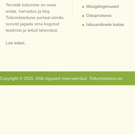
Tervislik toitumine on meie
Müügitingimused
eriala, harrastus ja kirg.
Ostuprotsess
Toitumistarkuse portaal sündis
soovist jagada oma kogutud
Isikuandmete kaitse
teadmisi ja leitud lahendusi.
Loe edasi...
Copyright © 2025. Kõik õigused reserveeritud. Toitumistarkus.ee