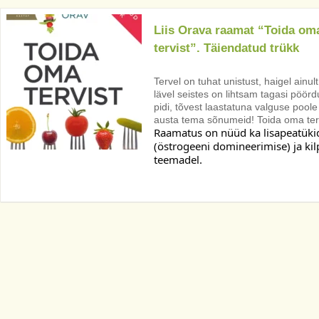
Liis Orava raamat “Toida om
tervist”. Täiendatud trükk
Tervel on tuhat unistust, haigel ainu
lävel seistes on lihtsam tagasi pöörd
pidi, tõvest laastatuna valguse pool
austa tema sõnumeid! Toida oma terv
Raamatus on nüüd ka lisapeatüki
(östrogeeni domineerimise) ja ki
teemadel. 