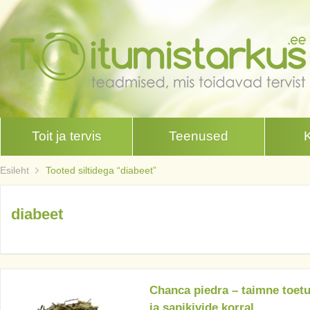
Toit ja tervis
Teenused
Esileht
Tooted siltidega “diabeet”
diabeet
Chanca piedra – taimne toetu
ja sapikivide korral