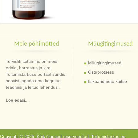
Meie põhimõtted
Müügitingimused
Tervislik toitumine on meie
Müügitingimused
eriala, harrastus ja kirg.
Ostuprotsess
Toitumistarkuse portaal sündis
soovist jagada oma kogutud
Isikuandmete kaitse
teadmisi ja leitud lahendusi.
Loe edasi...
Copyright © 2025. Kõik õigused reserveeritud. Toitumistarkus.ee