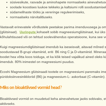
süsivesikute, rasvade ja aminohapete normaalseks ainevahetus
soolade koostises luukoe tekkeks ja kaltsiumi rolli soodustamis
südamelihaste tööks ja vereringe reguleerimiseks,
normaalseks närvitalitluseks.
Vastavalt erinevatele võrdlustele peetakse parima imenduvusega ja oma
(glütsinaat).
Uuringute
kohaselt sobib magneesiumglütsinaat, kui üks 
kõhulahtisused või on tehtud soolevähendus operatsioone, kuna see v
Kuigi magneesiumdiglütsinaat imendub ka iseseisvalt, aitavad mõned
soodustavad B-grupi vitamiinid, eriti B6 ning C ja D-vitamiinid. Miner
toodet hea võtta koos toiduga, et ka kõik teised vajalikud ained olek
imendub. 80% inimestel on magneesiumi puudus.
Ecoshi Magneesium glütsinaadi tootele on magneesiumi paremaks im
püridoksiinvesinikkloriid (B6) ja magneesium-L- askorbaat (C-vitamiin).
Miks on bioaktiivsed vormid head
?
Bioaktiivsed vormid on muudetud keha ainevahetuse jaoks sobivaks, e
aktiivseks.