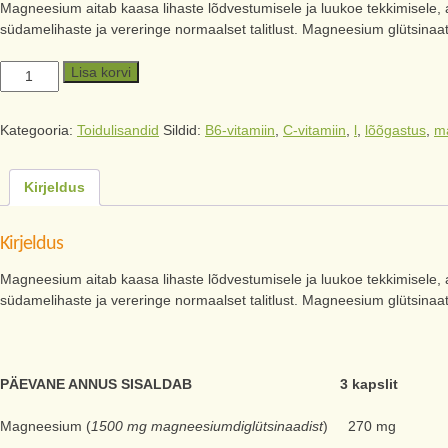
Magneesium aitab kaasa lihaste lõdvestumisele ja luukoe tekkimisele, 
südamelihaste ja vereringe normaalset talitlust. Magneesium glütsin
Lisa korvi
Kategooria:
Toidulisandid
Sildid:
B6-vitamiin
,
C-vitamiin
,
l
,
lõõgastus
,
m
Kirjeldus
Kirjeldus
Magneesium aitab kaasa lihaste lõdvestumisele ja luukoe tekkimisele, 
südamelihaste ja vereringe normaalset talitlust. Magneesium glütsin
PÄEVANE ANNUS SISALDAB 3 kapslit
Magneesium (
1500 mg magneesiumdiglütsinaadist
) 270 mg