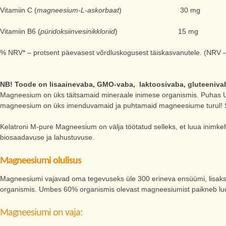
Vitamiin C (
magneesium-L-askorbaat
) 30 mg 3
Vitamiin B6 (
püridoksiinvesinikkloriid
) 15 mg 1
% NRV* – protsent päevasest võrdluskogusest täiskasvanutele. (NRV –
NB! Toode on lisaainevaba, GMO-vaba, laktoosivaba, gluteenivab
Magneesium on üks täitsamaid mineraale inimese organismis. Puhas US
magneesium on üks imenduvamaid ja puhtamaid magneesiume turul! S
Kelatroni M-pure Magneesium on välja töötatud selleks, et luua inimke
biosaadavuse ja lahustuvuse.
Magneesiumi olulisus
Magneesiumi vajavad oma tegevuseks üle 300 erineva ensüümi, lisaks re
organismis. Umbes 60% organismis olevast magneesiumist paikneb l
Magneesiumi on vaja: