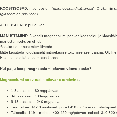
KOOSTISOSAD:
magneesium (
magneesiumdiglütsinaat
), C-vitamiin (
(
glaseeraine pullulaan
).
ALLERGEENID
: puuduvad
MANUSTAMINE:
3 kapslit magneesiumi päevas koos toidu ja klaasitäi
manustamiseks on õhtul.
Soovitatud annust mitte ületada.
Mitte kasutada toidulisandit mitmekesise toitumise asendajana. Oluline o
Hoida lastele kättesaamatus kohas.
Kui palju keegi magneesiumi päevas võtma peaks?
Magneesiumi soovituslik päevane tarbimine
:
1-3 aastased: 80 mg/päevas
4-8 aastased: 130mg/päevas
9-13 aastased: 240 mg/päevas
Teismelised 14-18 aastased: poisid 410 mg/päevas, tütarlapse
Täisealised 19 + mehed: 400-420 mg/päevas, naised: 310-320