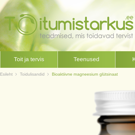
Toit ja tervis
Teenused
Esileht
Toidulisandid
Bioaktiivne magneesium glütsinaat