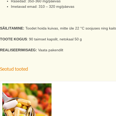
Rasedad: 350-360 mg/päevas
Imetavad emad: 310 – 320 mg/päevas
SÄILITAMINE:
Toodet hoida kuivas, mitte üle 22 °C soojuses ning kai
TOOTE KOGUS
: 90 taimset kapslit, netokaal 50 g
REALISEERIMISAEG:
Vaata pakendilt
Seotud tooted