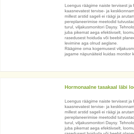
Loengus räägime naiste tervisest j
kaasnevatest tervise- ja keskkonnam
millest arstid sageli ei räägi ja aruta
pereplaneerimise meetodid tutvusta
turul, viljakusmonitori Daysy. Tehno
juba pikemat aega efektiivselt, loomu
rasedusest hoiduda või beebit planee
levimine aga olnud aeglane.
Räägime oma kogemusest viljakusmo
jagame näpunäiteid kuidas monitor kõ
Hormonaalne tasakaal läbi l
Loengus räägime naiste tervisest j
kaasnevatest tervise- ja keskkonnam
millest arstid sageli ei räägi ja aruta
pereplaneerimise meetodid tutvusta
turul, viljakusmonitori Daysy. Tehno
juba pikemat aega efektiivselt, loomu
rasedusest hoiduda või beebit planee