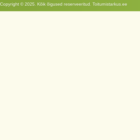
Copyright © 2025. Kõik õigused reserveeritud. Toitumistarkus.ee