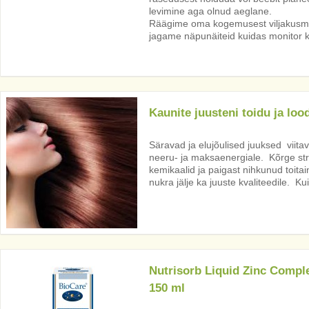
levimine aga olnud aeglane.
Räägime oma kogemusest viljakusmo
jagame näpunäiteid kuidas monitor kõ
Kaunite juusteni toidu ja loo
Säravad ja elujõulised juuksed viita
neeru- ja maksaenergiale. Kõrge str
kemikaalid ja paigast nihkunud toita
nukra jälje ka juuste kvaliteedile. K
Nutrisorb Liquid Zinc Comple
150 ml