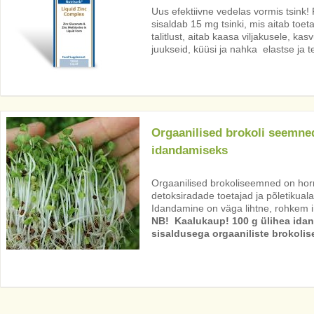
Uus efektiivne vedelas vormis tsink!
sisaldab 15 mg tsinki, mis aitab toe
talitlust, aitab kaasa viljakusele, ka
juukseid, küüsi ja nahka elastse ja t
Orgaanilised brokoli seemne
idandamiseks
Orgaanilised brokoliseemned on hor
detoksiradade toetajad ja põletikual
Idandamine on väga lihtne, rohkem in
NB! Kaalukaup! 100 g ülihea idan
sisaldusega orgaaniliste brokolis