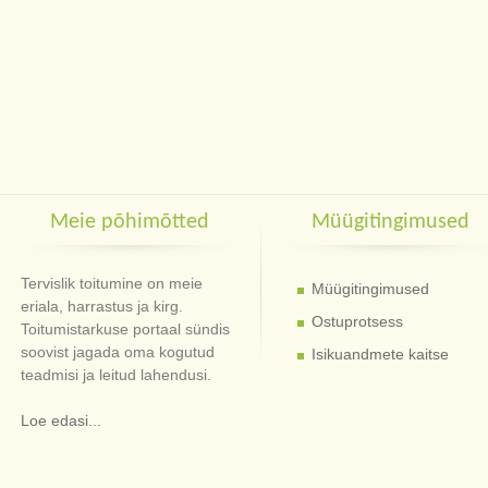
Meie põhimõtted
Müügitingimused
Tervislik toitumine on meie
Müügitingimused
eriala, harrastus ja kirg.
Ostuprotsess
Toitumistarkuse portaal sündis
soovist jagada oma kogutud
Isikuandmete kaitse
teadmisi ja leitud lahendusi.
Loe edasi...