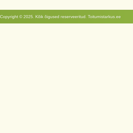
Copyright © 2025. Kõik õigused reserveeritud. Toitumistarkus.ee