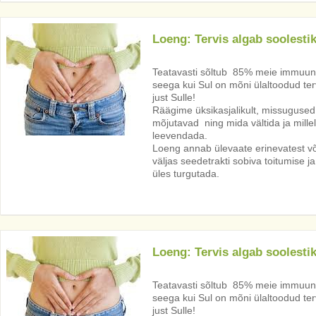
Loeng: Tervis algab soolestik
Teatavasti sõltub 85% meie immuunsus
seega kui Sul on mõni ülaltoodud ter
just Sulle!
Räägime üksikasjalikult, missugused
mõjutavad ning mida vältida ja mill
leevendada.
Loeng annab ülevaate erinevatest võ
väljas seedetrakti sobiva toitumise ja
üles turgutada.
Loeng: Tervis algab soolestik
Teatavasti sõltub 85% meie immuunsus
seega kui Sul on mõni ülaltoodud ter
just Sulle!