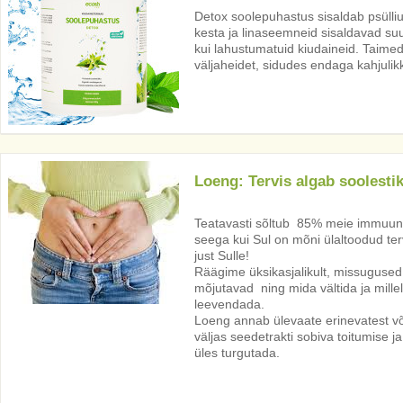
Detox soolepuhastus sisaldab psülli
kesta ja linaseemneid sisaldavad suu
kui lahustumatuid kiudaineid. Taim
väljaheidet, sidudes endaga kahjuli
Loeng: Tervis algab soolestik
Teatavasti sõltub 85% meie immuunsus
seega kui Sul on mõni ülaltoodud ter
just Sulle!
Räägime üksikasjalikult, missugused
mõjutavad ning mida vältida ja mill
leevendada.
Loeng annab ülevaate erinevatest võ
väljas seedetrakti sobiva toitumise ja
üles turgutada.