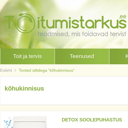
Toit ja tervis
Teenused
Esileht
Tooted siltidega “kõhukinnisus”
kõhukinnisus
DETOX SOOLEPUHASTUS