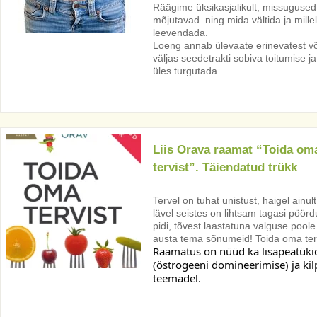
Räägime üksikasjalikult, missugused
mõjutavad ning mida vältida ja mill
leevendada.
Loeng annab ülevaate erinevatest võ
väljas seedetrakti sobiva toitumise ja
üles turgutada.
Liis Orava raamat “Toida om
tervist”. Täiendatud trükk
Tervel on tuhat unistust, haigel ainu
lävel seistes on lihtsam tagasi pöörd
pidi, tõvest laastatuna valguse pool
austa tema sõnumeid! Toida oma terv
Raamatus on nüüd ka lisapeatüki
(östrogeeni domineerimise) ja ki
teemadel. 