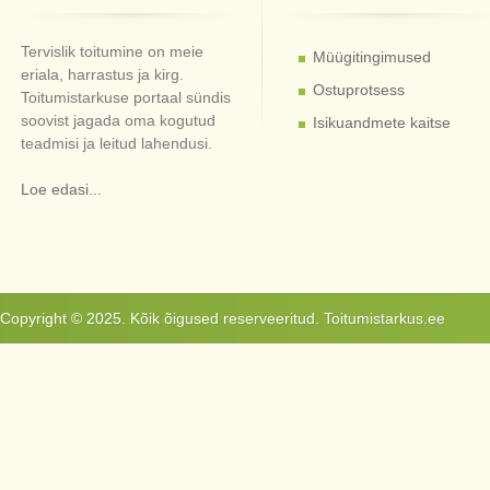
Tervislik toitumine on meie
Müügitingimused
eriala, harrastus ja kirg.
Ostuprotsess
Toitumistarkuse portaal sündis
soovist jagada oma kogutud
Isikuandmete kaitse
teadmisi ja leitud lahendusi.
Loe edasi...
Copyright © 2025. Kõik õigused reserveeritud. Toitumistarkus.ee