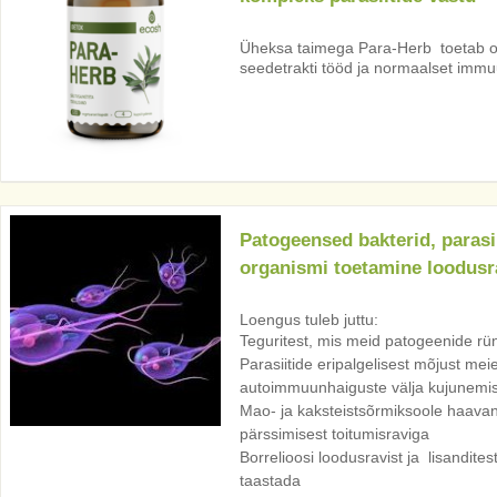
Üheksa taimega Para-Herb toetab o
seedetrakti tööd ja normaalset imm
Patogeensed bakterid, parasi
organismi toetamine loodusr
Loengus tuleb juttu:
Teguritest, mis meid patogeenide rü
Parasiitide eripalgelisest mõjust meie
autoimmuunhaiguste välja kujunemis
Mao- ja kaksteistsõrmiksoole haavan
pärssimisest toitumisraviga
Borrelioosi loodusravist ja lisandite
taastada