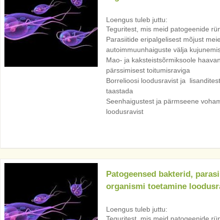
Loengus tuleb juttu:
Teguritest, mis meid patogeenide rü
Parasiitide eripalgelisest mõjust meie
autoimmuunhaiguste välja kujunemis
Mao- ja kaksteistsõrmiksoole haavan
pärssimisest toitumisraviga
Borrelioosi loodusravist ja lisandite
taastada
Seenhaigustest ja pärmseene voha
loodusravist
Patogeensed bakterid, parasi
organismi toetamine loodusr
Loengus tuleb juttu:
Teguritest, mis meid patogeenide rü