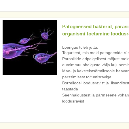
Patogeensed bakterid, parasi
organismi toetamine loodusr
Loengus tuleb juttu:
Teguritest, mis meid patogeenide rü
Parasiitide eripalgelisest mõjust meie
autoimmuunhaiguste välja kujunemis
Mao- ja kaksteistsõrmiksoole haavan
pärssimisest toitumisraviga
Borrelioosi loodusravist ja lisandite
taastada
Seenhaigustest ja pärmseene voha
loodusravist