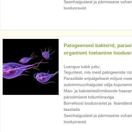
Seenhaigustest ja pärmseene voha
loodusravist
Patogeensed bakterid, parasi
organismi toetamine loodusr
Loengus tuleb juttu:
Teguritest, mis meid patogeenide rü
Parasiitide eripalgelisest mõjust meie
autoimmuunhaiguste välja kujunemis
Mao- ja kaksteistsõrmiksoole haavan
pärssimisest toitumisraviga
Borrelioosi loodusravist ja lisandite
taastada
Seenhaigustest ja pärmseene voha
loodusravist