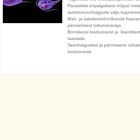
Parasiitide eripalgelisest mõjust meie
autoimmuunhaiguste välja kujunemis
Mao- ja kaksteistsõrmiksoole haavan
pärssimisest toitumisraviga
Borrelioosi loodusravist ja lisandite
taastada
Seenhaigustest ja pärmseene voha
loodusravist