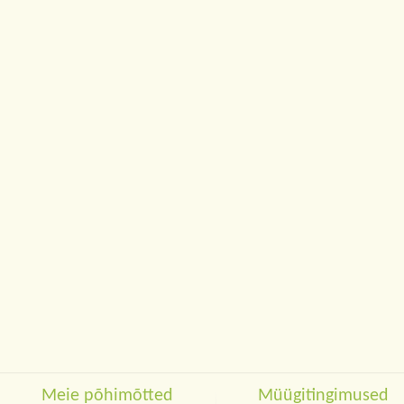
Meie põhimõtted
Müügitingimused