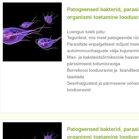
Patogeensed bakterid, parasi
organismi toetamine loodusr
Loengus tuleb juttu:
Teguritest, mis meid patogeenide rü
Parasiitide eripalgelisest mõjust meie
autoimmuunhaiguste välja kujunemis
Mao- ja kaksteistsõrmiksoole haavan
pärssimisest toitumisraviga
Borrelioosi loodusravist ja lisandite
taastada
Seenhaigustest ja pärmseene voha
loodusravist
Patogeensed bakterid, parasi
organismi toetamine loodusr