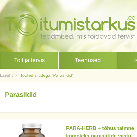
Toit ja tervis
Teenused
Esileht
Tooted siltidega “Parasiidid”
Parasiidid
PARA-HERB – tõhus taimne
kompleks parasiitide vastu