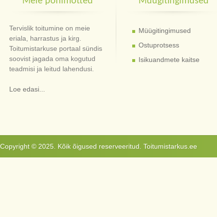
Meie põhimõtted
Müügitingimused
Tervislik toitumine on meie
Müügitingimused
eriala, harrastus ja kirg.
Ostuprotsess
Toitumistarkuse portaal sündis
soovist jagada oma kogutud
Isikuandmete kaitse
teadmisi ja leitud lahendusi.
Loe edasi...
Copyright © 2025. Kõik õigused reserveeritud. Toitumistarkus.ee