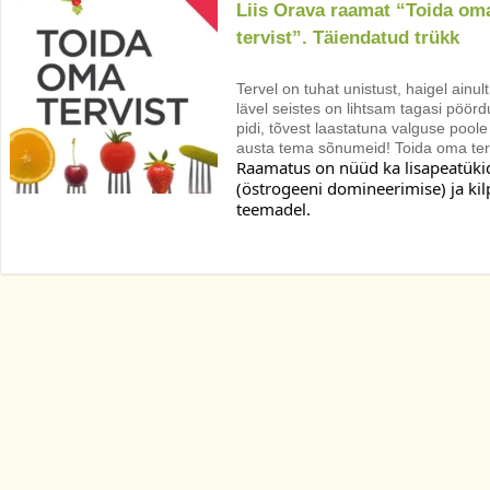
Liis Orava raamat “Toida om
tervist”. Täiendatud trükk
Tervel on tuhat unistust, haigel ainu
lävel seistes on lihtsam tagasi pöörd
pidi, tõvest laastatuna valguse pool
austa tema sõnumeid! Toida oma terv
Raamatus on nüüd ka lisapeatüki
(östrogeeni domineerimise) ja ki
teemadel. 