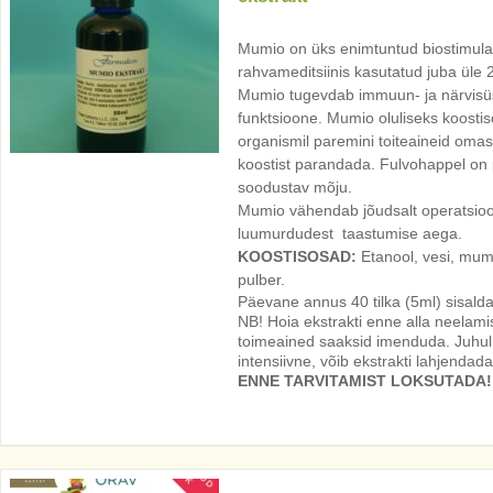
Mumio on üks enimtuntud biostimula
rahvameditsiinis kasutatud juba üle 
Mumio tugevdab immuun- ja närvisüs
funktsioone. Mumio oluliseks koostis
organismil paremini toiteaineid omas
koostist parandada. Fulvohappel on 
soodustav mõju.
Mumio vähendab jõudsalt operatsioo
luumurdudest taastumise aega.
KOOSTISOSAD:
Etanool, vesi, mum
pulber.
Päevane annus 40 tilka (5ml) sisal
NB! Hoia ekstrakti enne alla neelami
toimeained saaksid imenduda. Juhul k
intensiivne, võib ekstrakti lahjendad
ENNE TARVITAMIST LOKSUTADA!