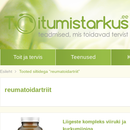
Toit ja tervis
Teenused
Esileht
Tooted siltidega “reumatoidartriit”
reumatoidartriit
Liigeste kompleks viiruki ja
kurkumiiniga