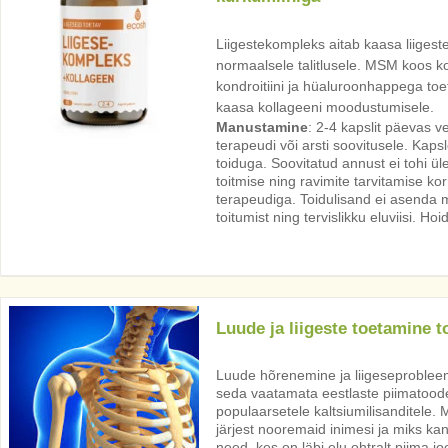
Liigestekompleks aitab kaasa liigest
normaalsele talitlusele. MSM koos ko
kondroitiini ja hüaluroonhappega toeta
kaasa kollageeni moodustumisele.
Manustamine
: 2-4 kapslit päevas 
terapeudi või arsti soovitusele. Kaps
toiduga. Soovitatud annust ei tohi ü
toitmise ning ravimite tarvitamise kor
terapeudiga. Toidulisand ei asenda 
toitumist ning tervislikku eluviisi. H
Luude ja liigeste toetamine t
Luude hõrenemine ja liigeseproblee
seda vaatamata eestlaste piimatood
populaarsetele kaltsiumilisanditele. 
järjest nooremaid inimesi ja miks ka
need, kes on läbi elu ohtralt piima j