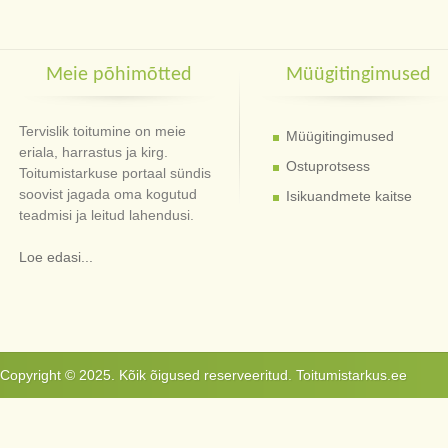
Meie põhimõtted
Müügitingimused
Tervislik toitumine on meie
Müügitingimused
eriala, harrastus ja kirg.
Ostuprotsess
Toitumistarkuse portaal sündis
soovist jagada oma kogutud
Isikuandmete kaitse
teadmisi ja leitud lahendusi.
Loe edasi...
Copyright © 2025. Kõik õigused reserveeritud. Toitumistarkus.ee