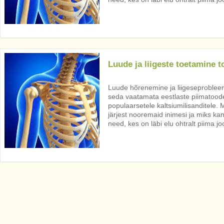
Luude ja liigeste toetamine t
Luude hõrenemine ja liigeseproblee
seda vaatamata eestlaste piimatood
populaarsetele kaltsiumilisanditele. 
järjest nooremaid inimesi ja miks ka
need, kes on läbi elu ohtralt piima j