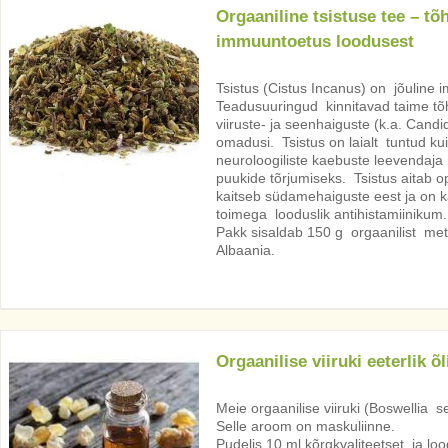
Orgaaniline tsistuse tee – tõ
immuuntoetus loodusest
Tsistus (Cistus Incanus) on jõuline
Teadusuuringud kinnitavad taime tõh
viiruste- ja seenhaiguste (k.a. Candi
omadusi. Tsistus on laialt tuntud kui
neuroloogiliste kaebuste leevendaj
puukide tõrjumiseks. Tsistus
aitab o
kaitseb südamehaiguste eest ja on k
toimega looduslik antihistamiinikum.
Pakk sisaldab 150 g orgaanilist mets
Albaania.
Orgaanilise viiruki eeterlik õl
Meie orgaanilise viiruki (Boswellia ser
Selle aroom on maskuliinne.
Pudelis 10 ml kõrgkvaliteetset ja lood