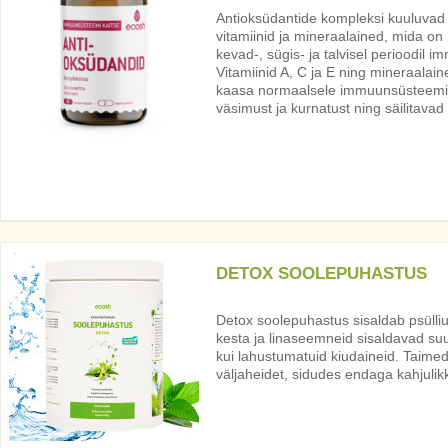
Antioksüdantide kompleksi kuuluvad
vitamiinid ja mineraalained, mida on 
kevad-, sügis- ja talvisel perioodil
Vitamiinid A, C ja E ning mineraalain
kaasa normaalsele immuunsüsteemi t
väsimust ja kurnatust ning säilitavad 
DETOX SOOLEPUHASTUS
Detox soolepuhastus sisaldab psülli
kesta ja linaseemneid sisaldavad suu
kui lahustumatuid kiudaineid. Taim
väljaheidet, sidudes endaga kahjuli