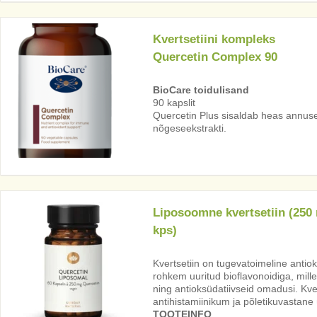
Kvertsetiini kompleks
Quercetin Complex 90
BioCare toidulisand
90 kapslit
Quercetin Plus sisaldab heas annuses 
nõgeseekstrakti.
Liposoomne kvertsetiin (250
kps)
Kvertsetiin on tugevatoimeline anti
rohkem uuritud bioflavonoidiga, mille
ning antioksüdatiivseid omadusi. Kve
antihistamiinikum ja põletikuvastane
TOOTEINFO