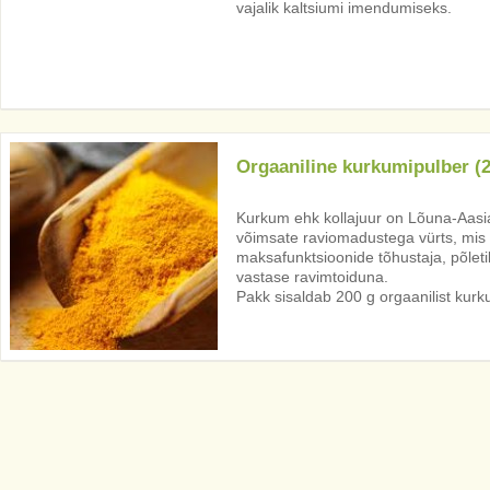
vajalik kaltsiumi imendumiseks.
Orgaaniline kurkumipulber (2
Kurkum ehk kollajuur on Lõuna-Aasias
võimsate raviomadustega vürts, mis 
maksafunktsioonide tõhustaja, põleti
vastase ravimtoiduna.
Pakk sisaldab 200 g orgaanilist kurk