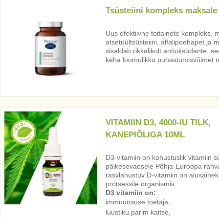
Tsüsteiini kompleks maksale
Uus efektiivne toitainete kompleks, m
atsetüültsüsteiini, alfalipoehapet j
sisaldab rikkalikult antioksüdante, s
keha loomulikku puhastumisvõimet ni
VITAMIIN D3, 4000-IU TILK,
KANEPIÕLIGA 10ML
D3-vitamiin on kohustuslik vitamiin süg
päikesevaesele Põhja-Euroopa rahvast
rasvlahustuv D-vitamiin on alusainek
protsessile organismis.
D3 vitamiin on:
immuunsuse toetaja,
luustiku parim kaitse,