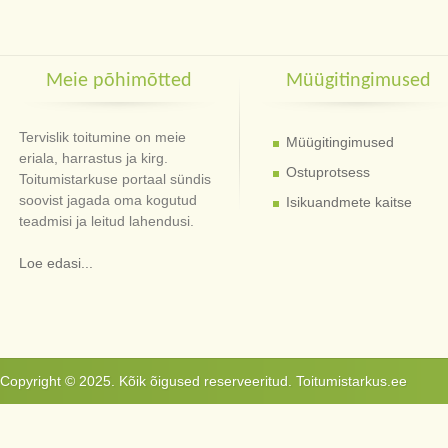
Meie põhimõtted
Müügitingimused
Tervislik toitumine on meie
Müügitingimused
eriala, harrastus ja kirg.
Ostuprotsess
Toitumistarkuse portaal sündis
soovist jagada oma kogutud
Isikuandmete kaitse
teadmisi ja leitud lahendusi.
Loe edasi...
Copyright © 2025. Kõik õigused reserveeritud. Toitumistarkus.ee