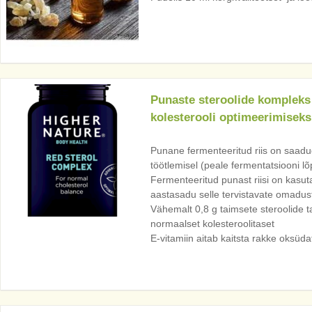
Punaste steroolide kompleks
kolesterooli optimeerimiseks
Punane fermenteeritud riis on saadu
töötlemisel (peale fermentatsiooni lõ
Fermenteeritud punast riisi on kasut
aastasadu selle tervistavate omadust
Vähemalt 0,8 g taimsete steroolide t
normaalset kolesteroolitaset
E-vitamiin aitab kaitsta rakke oksüdat