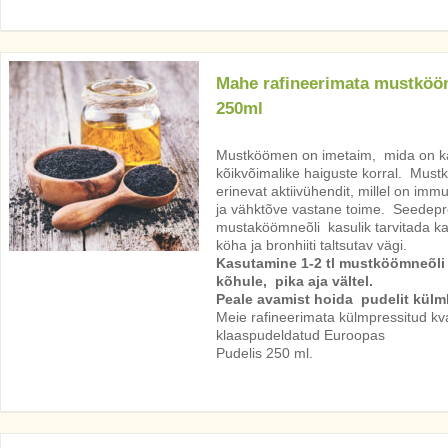
Mahe rafineerimata mustköö
250ml
Mustköömen on imetaim, mida on k
kõikvõimalike haiguste korral. Mus
erinevat aktiivühendit, millel on imm
ja vähktõve vastane toime. Seedepr
mustaköömneõli kasulik tarvitada ka 
köha ja bronhiiti taltsutav vägi.
Kasutamine 1-2 tl mustköömneõli 
kõhule, pika aja vältel.
Peale avamist hoida pudelit külm
Meie rafineerimata külmpressitud kval
klaaspudeldatud Euroopas
Pudelis 250 ml.