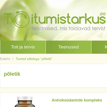
Toit ja tervis
Teenused
Esileht
Tooted siltidega “põletik”
põletik
Antioksüdantide kompleks