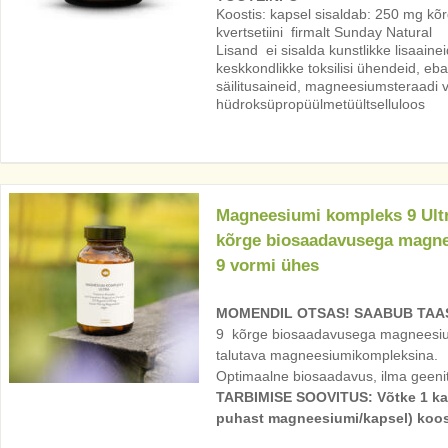
Koostis: kapsel sisaldab: 250 mg kõ
kvertsetiini firmalt Sunday Natural
Lisand ei sisalda kunstlikke lisaaine
keskkondlikke toksilisi ühendeid, ebav
säilitusaineid, magneesiumsteraadi v
hüdroksüpropüülmetüültselluloos
Magneesiumi kompleks 9 Ult
kõrge biosaadavusega magn
9 vormi ühes
MOMENDIL OTSAS! SAABUB TAAS
9 kõrge biosaadavusega magneesiumi
talutava magneesiumikompleksina.
Optimaalne biosaadavus, ilma geeni
TARBIMISE SOOVITUS: Võtke 1 ka
puhast magneesiumi/kapsel) koos