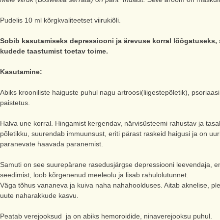
Pudelis 10 ml kõrgkvaliteetset viirukiõli.
Sobib kasutamiseks depressiooni ja ärevuse korral lõõgatuseks, s
kudede taastumist toetav toime.
Kasutamine:
Abiks krooniliste haiguste puhul nagu artroosi(liigestepõletik), psoriaasi
paistetus.
Halva une korral. Hingamist kergendav, närvisüsteemi rahustav ja tasak
põletikku, suurendab immuunsust, eriti pärast raskeid haigusi ja on uu
paranevate haavada paranemist.
Samuti on see suurepärane rasedusjärgse depressiooni leevendaja, ema
seedimist, loob kõrgenenud meeleolu ja lisab rahulolutunnet.
Väga tõhus vananeva ja kuiva naha nahahoolduses. Aitab aknelise, p
uute naharakkude kasvu.
Peatab verejooksud ja on abiks hemoroidide, ninaverejooksu puhul.