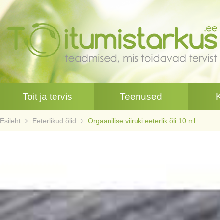
Toit ja tervis
Teenused
Esileht
Eeterlikud õlid
Orgaanilise viiruki eeterlik õli 10 ml