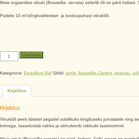
Meie orgaanilise viiruki (Boswellia serrata) eeterlik õli on pärit Indiast
Pudelis 10 ml kõrgkvaliteetset ja looduspuhast viirukiõli.
Lisa korvi
Kategooria:
Eeterlikud õlid
Sildid:
artriit
,
Boswellia Carterii
,
peavalu
,
põl
Kirjeldus
Kirjeldus
Viirukiõli peeti iidsetel aegadel sobilikuks kingituseks jumalatele ning 
toimega, taaselustab nahka ja stimuleerib rakkude taastootmist.
Meie viiruk (Boswellia serrata) on pärit Indiast. Selle a
room on maskuli