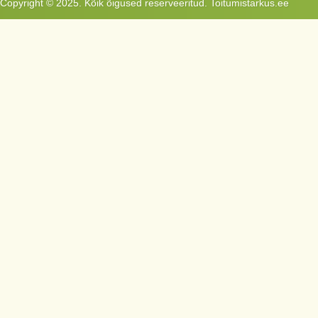
Copyright © 2025. Kõik õigused reserveeritud. Toitumistarkus.ee