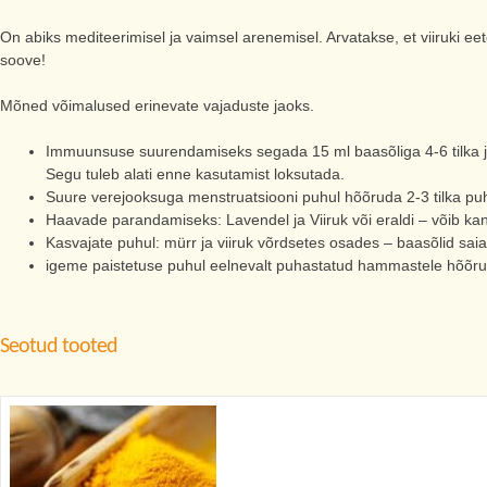
On abiks mediteerimisel ja vaimsel arenemisel. Arvatakse, et viiruki eeter
soove!
Mõned võimalused erinevate vajaduste jaoks.
Immuunsuse suurendamiseks segada 15 ml baasõliga 4-6 tilka ja
Segu tuleb alati enne kasutamist loksutada.
Suure verejooksuga menstruatsiooni puhul hõõruda 2-3 tilka puh
Haavade parandamiseks: Lavendel ja Viiruk või eraldi – võib ka
Kasvajate puhul: mürr ja viiruk võrdsetes osades – baasõlid saia
igeme paistetuse puhul eelnevalt puhastatud hammastele hõõru 1
Seotud tooted