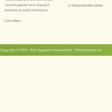
soovist jagada oma kogutud
Isikuandmete kaitse
teadmisi ja leitud lahendusi.
Loe edasi...
Copyright © 2025. Kõik õigused reserveeritud. Toitumistarkus.ee