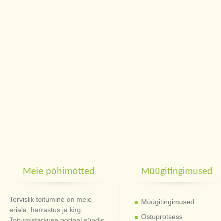
Meie põhimõtted
Müügitingimused
Tervislik toitumine on meie
Müügitingimused
eriala, harrastus ja kirg.
Ostuprotsess
Toitumistarkuse portaal sündis