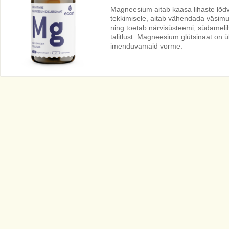
Magneesium aitab kaasa lihaste lõdv
tekkimisele, aitab vähendada väsimu
ning toetab närvisüsteemi, südameli
talitlust. Magneesium glütsinaat on
imenduvamaid vorme.