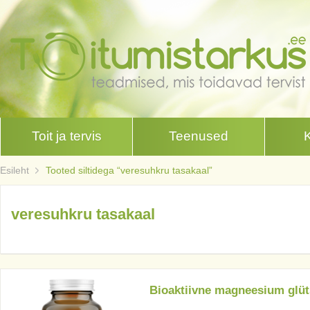
Toit ja tervis
Teenused
Esileht
Tooted siltidega “veresuhkru tasakaal”
veresuhkru tasakaal
Bioaktiivne magneesium glüt