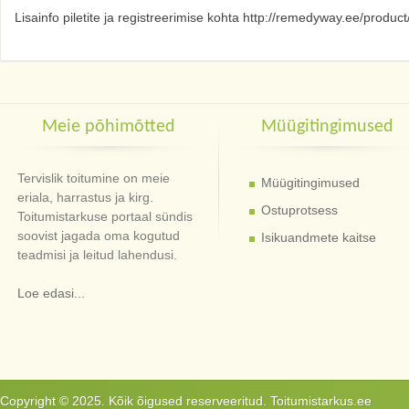
Lisainfo piletite ja registreerimise kohta http://remedyway.ee/produc
Meie põhimõtted
Müügitingimused
Tervislik toitumine on meie
Müügitingimused
eriala, harrastus ja kirg.
Ostuprotsess
Toitumistarkuse portaal sündis
soovist jagada oma kogutud
Isikuandmete kaitse
teadmisi ja leitud lahendusi.
Loe edasi...
Copyright © 2025. Kõik õigused reserveeritud. Toitumistarkus.ee