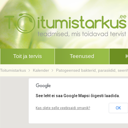
Toit ja tervis
Teenused
Toitumistarkus
Kalender
Patogeensed bakterid, parasiidid, seen
See leht ei saa Google Mapsi õigesti laadida.
OK
Kas olete selle veebisaidi omanik?