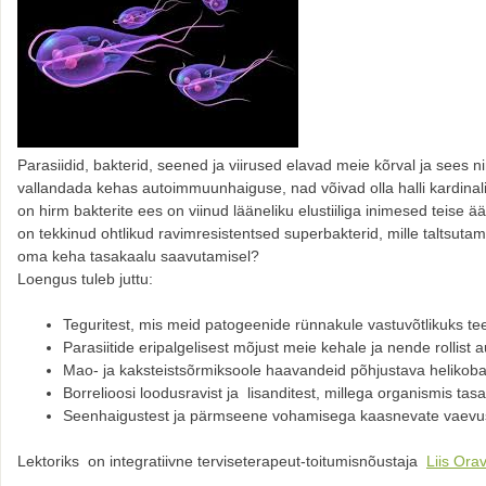
Parasiidid, bakterid, seened ja viirused elavad meie kõrval ja sees
vallandada kehas autoimmuunhaiguse, nad võivad olla halli kardinal
on hirm bakterite ees on viinud lääneliku elustiiliga inimesed teise ä
on tekkinud ohtlikud ravimresistentsed superbakterid, mille taltsutam
oma keha tasakaalu saavutamisel?
Loengus tuleb juttu:
Teguritest, mis meid patogeenide rünnakule vastuvõtlikuks te
Parasiitide eripalgelisest mõjust meie kehale ja nende rollis
Mao- ja kaksteistsõrmiksoole haavandeid põhjustava helikobak
Borrelioosi loodusravist ja lisanditest, millega organismis ta
Seenhaigustest ja pärmseene vohamisega kaasnevate vaevus
Lektoriks on integratiivne terviseterapeut-toitumisnõustaja
Liis Ora