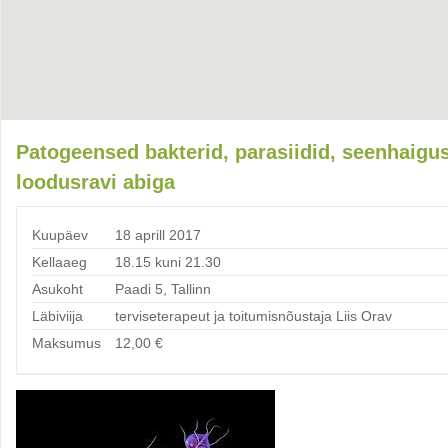
Patogeensed bakterid, parasiidid, seenhaigu
loodusravi abiga
Kuupäev
18 aprill 2017
Kellaaeg
18.15 kuni 21.30
Asukoht
Paadi 5, Tallinn
Läbiviija
terviseterapeut ja toitumisnõustaja Liis Orav
Maksumus
12,00
€