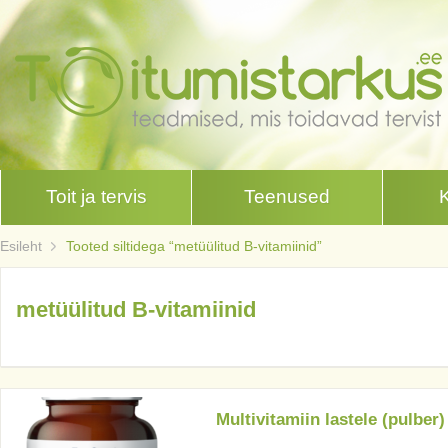
Toit ja tervis
Teenused
Esileht
Tooted siltidega “metüülitud B-vitamiinid”
metüülitud B-vitamiinid
Multivitamiin lastele (pulber)