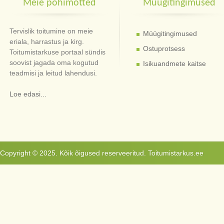
Meie põhimõtted
Müügitingimused
Tervislik toitumine on meie
Müügitingimused
eriala, harrastus ja kirg.
Ostuprotsess
Toitumistarkuse portaal sündis
soovist jagada oma kogutud
Isikuandmete kaitse
teadmisi ja leitud lahendusi.
Loe edasi...
Copyright © 2025. Kõik õigused reserveeritud. Toitumistarkus.ee