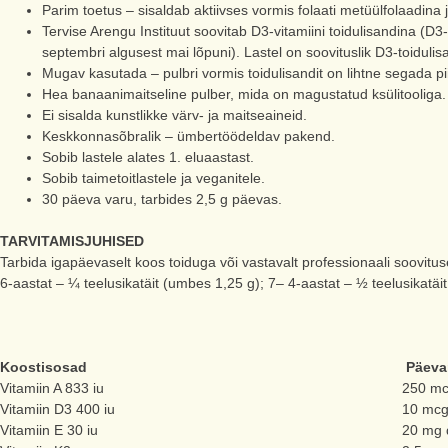
Parim toetus – sisaldab aktiivses vormis folaati metüülfolaadina 
Tervise Arengu Instituut soovitab D3-vitamiini toidulisandina (D
septembri algusest mai lõpuni). Lastel on soovituslik D3-toiduli
Mugav kasutada – pulbri vormis toidulisandit on lihtne segada pii
Hea banaanimaitseline pulber, mida on magustatud ksülitooliga.
Ei sisalda kunstlikke värv- ja maitseaineid.
Keskkonnasõbralik – ümbertöödeldav pakend.
Sobib lastele alates 1. eluaastast.
Sobib taimetoitlastele ja veganitele.
30 päeva varu, tarbides 2,5 g päevas.
TARVITAMISJUHISED
Tarbida igapäevaselt koos toiduga või vastavalt professionaali soovitu
6-aastat – ¼ teelusikatäit (umbes 1,25 g); 7– 4-aastat – ½ teelusikatäit
Koostisosad
Päevan
Vitamiin A 833 iu
250 m
Vitamiin D3 400 iu
10 mc
Vitamiin E 30 iu
20 mg 