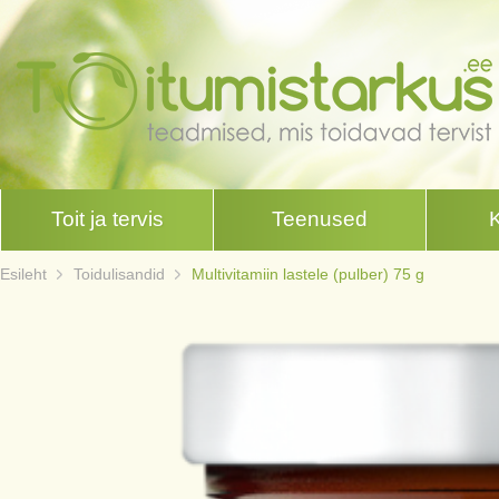
Toit ja tervis
Teenused
Esileht
Toidulisandid
Multivitamiin lastele (pulber) 75 g