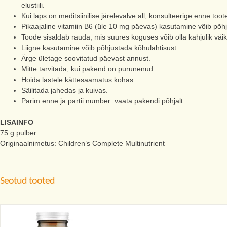
elustiili.
Kui laps on meditsiinilise järelevalve all, konsulteerige enne toote
Pikaajaline vitamiin B6 (üle 10 mg päevas) kasutamine võib põhju
Toode sisaldab rauda, mis suures koguses võib olla kahjulik väike
Liigne kasutamine võib põhjustada kõhulahtisust.
Ärge ületage soovitatud päevast annust.
Mitte tarvitada, kui pakend on purunenud.
Hoida lastele kättesaamatus kohas.
Säilitada jahedas ja kuivas.
Parim enne ja partii number: vaata pakendi põhjalt.
LISAINFO
75 g pulber
Originaalnimetus: Children’s Complete Multinutrient
Seotud tooted