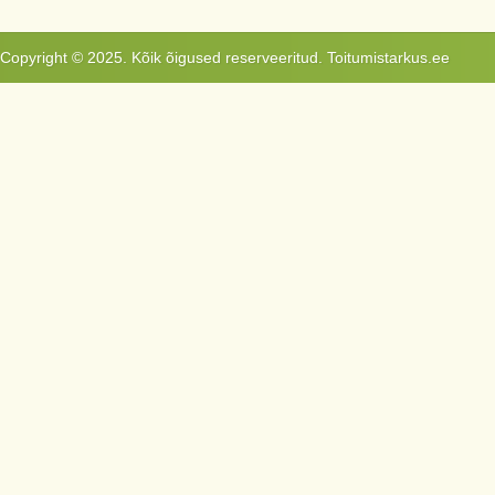
Copyright © 2025. Kõik õigused reserveeritud. Toitumistarkus.ee