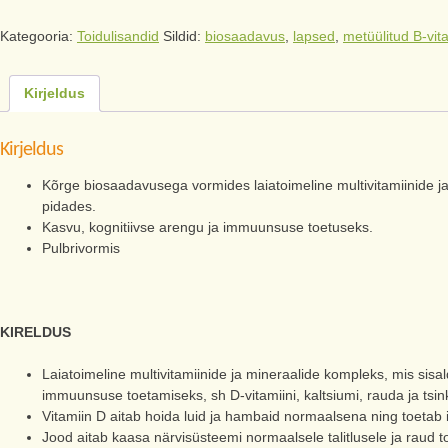
Kategooria:
Toidulisandid
Sildid:
biosaadavus
,
lapsed
,
metüülitud B-vit
Kirjeldus
Kirjeldus
Kõrge biosaadavusega vormides laiatoimeline multivitamiinide ja
pidades.
Kasvu, kognitiivse arengu ja immuunsuse toetuseks.
Pulbrivormis
KIRELDUS
Laiatoimeline multivitamiinide ja mineraalide kompleks, mis sisald
immuunsuse toetamiseks, sh D-vitamiini, kaltsiumi, rauda ja tsink
Vitamiin D aitab hoida luid ja hambaid normaalsena ning toetab
Jood aitab kaasa närvisüsteemi normaalsele talitlusele ja raud toe