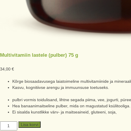
Multivitamiin lastele (pulber) 75 g
34,00
€
Kõrge biosaadavusega laiatoimeline multivitamiinide ja mineraal
Kasvu, kognitiivse arengu ja immuunsuse toetuseks.
pulbri vormis toidulisand, lihtne segada piima, vee, jogurti, püree
Hea banaanimaitseline pulber, mida on magustatud ksülitooliga.
Ei sisalda kunstlikke värv- ja maitseaineid, gluteeni, soja,
Lisa korvi