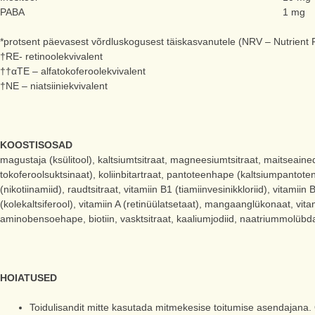
PABA
1 mg
*protsent päevasest võrdluskogusest täiskasvanutele (NRV – Nutrient 
†RE- retinoolekvivalent
††αTE – alfatokoferoolekvivalent
†NE – niatsiiniekvivalent
KOOSTISOSAD
magustaja (ksülitool), kaltsiumtsitraat, magneesiumtsitraat, maitseaine
tokoferoolsuktsinaat), koliinbitartraat, pantoteenhape (kaltsiumpantotenaa
(nikotiinamiid), raudtsitraat, vitamiin B1 (tiamiinvesinikkloriid), vitamiin
(kolekaltsiferool), vitamiin A (retinüülatsetaat), mangaanglükonaat, vi
aminobensoehape, biotiin, vasktsitraat, kaaliumjodiid, naatriummolübdaa
HOIATUSED
Toidulisandit mitte kasutada mitmekesise toitumise asendajana. O