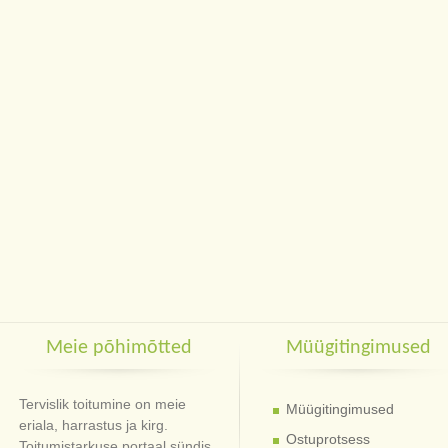
Meie põhimõtted
Müügitingimused
Tervislik toitumine on meie
Müügitingimused
eriala, harrastus ja kirg.
Ostuprotsess
Toitumistarkuse portaal sündis