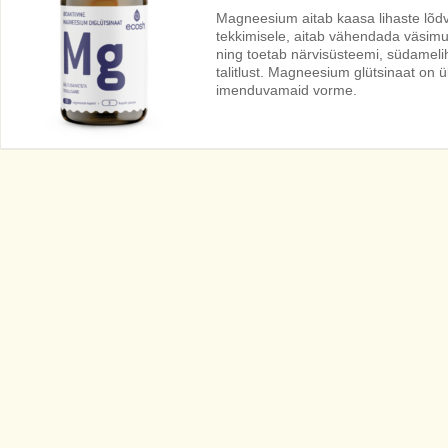
Magneesium aitab kaasa lihaste lõdv
tekkimisele, aitab vähendada väsimu
ning toetab närvisüsteemi, südameli
talitlust. Magneesium glütsinaat on
imenduvamaid vorme.