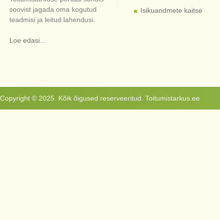
soovist jagada oma kogutud
Isikuandmete kaitse
teadmisi ja leitud lahendusi.
Loe edasi...
Copyright © 2025. Kõik õigused reserveeritud. Toitumistarkus.ee