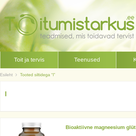
Toit ja tervis
Teenused
Esileht
Tooted siltidega “l”
l
Bioaktiivne magneesium glüt