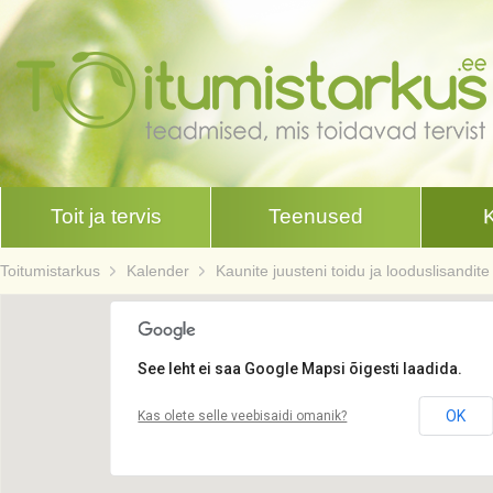
Toit ja tervis
Teenused
Toitumistarkus
Kalender
Kaunite juusteni toidu ja looduslisandite
See leht ei saa Google Mapsi õigesti laadida.
OK
Kas olete selle veebisaidi omanik?