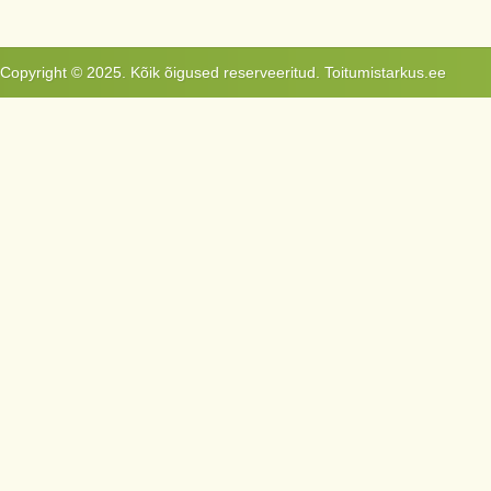
Copyright © 2025. Kõik õigused reserveeritud. Toitumistarkus.ee