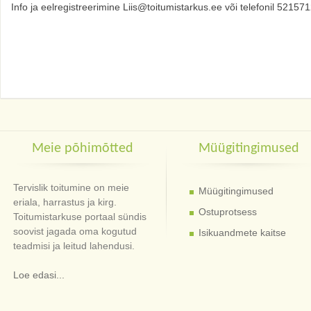
Info ja eelregistreerimine Liis@toitumistarkus.ee või telefonil 52157
Meie põhimõtted
Müügitingimused
Tervislik toitumine on meie
Müügitingimused
eriala, harrastus ja kirg.
Ostuprotsess
Toitumistarkuse portaal sündis
soovist jagada oma kogutud
Isikuandmete kaitse
teadmisi ja leitud lahendusi.
Loe edasi...