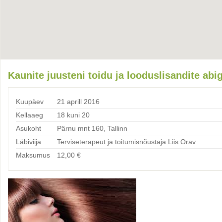
Kaunite juusteni toidu ja looduslisandite abi
Kuupäev
21 aprill 2016
Kellaaeg
18 kuni 20
Asukoht
Pärnu mnt 160, Tallinn
Läbiviija
Terviseterapeut ja toitumisnõustaja Liis Orav
Maksumus
12,00
€