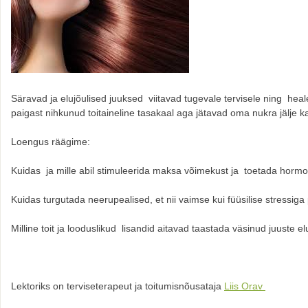
Säravad ja elujõulised juuksed viitavad tugevale tervisele ning hea
paigast nihkunud toitaineline tasakaal aga jätavad oma nukra jälje k
Loengus räägime:
Kuidas ja mille abil stimuleerida maksa võimekust ja toetada horm
Kuidas turgutada neerupealised, et nii vaimse kui füüsilise stressi
Milline toit ja looduslikud lisandid aitavad taastada väsinud juuste e
Lektoriks on terviseterapeut ja toitumisnõusataja
Liis Orav