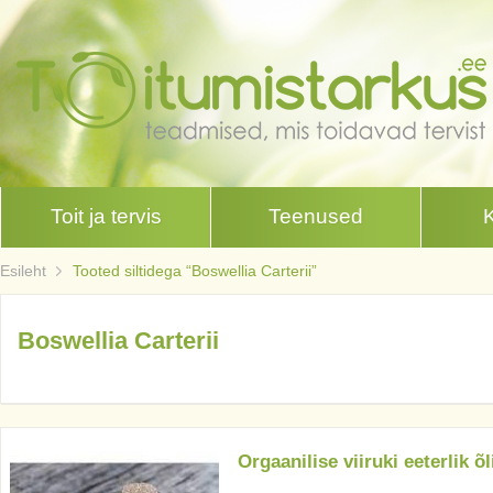
Toit ja tervis
Teenused
Esileht
Tooted siltidega “Boswellia Carterii”
Boswellia Carterii
Orgaanilise viiruki eeterlik õl