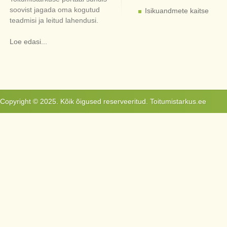
soovist jagada oma kogutud
Isikuandmete kaitse
teadmisi ja leitud lahendusi.
Loe edasi...
Copyright © 2025. Kõik õigused reserveeritud. Toitumistarkus.ee