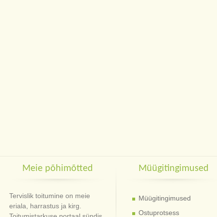
Meie põhimõtted
Müügitingimused
Tervislik toitumine on meie
Müügitingimused
eriala, harrastus ja kirg.
Ostuprotsess
Toitumistarkuse portaal sündis