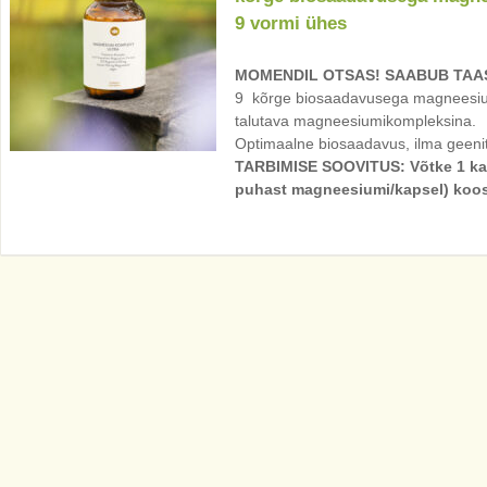
9 vormi ühes
MOMENDIL OTSAS! SAABUB TAAS
9 kõrge biosaadavusega magneesiumi
talutava magneesiumikompleksina.
Optimaalne biosaadavus, ilma geeni
TARBIMISE SOOVITUS: Võtke 1 ka
puhast magneesiumi/kapsel) koos