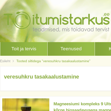
Toit ja tervis
Teenused
Esileht
Tooted siltidega “veresuhkru tasakaalustamine”
veresuhkru tasakaalustamine
Magneesiumi kompleks 9 Ult
kõrge biosaadavusega magn