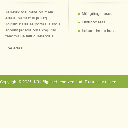
Tervislik toitumine on meie
Müügitingimused
eriala, harrastus ja kirg.
Ostuprotsess
Toitumistarkuse portaal sündis
soovist jagada oma kogutud
Isikuandmete kaitse
teadmisi ja leitud lahendusi.
Loe edasi...
Copyright © 2025. Kõik õigused reserveeritud. Toitumistarkus.ee