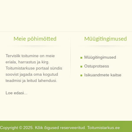
Meie põhimõtted
Müügitingimused
Tervislik toitumine on meie
Müügitingimused
eriala, harrastus ja kirg.
Ostuprotsess
Toitumistarkuse portaal sündis
soovist jagada oma kogutud
Isikuandmete kaitse
teadmisi ja leitud lahendusi.
Loe edasi...
Copyright © 2025. Kõik õigused reserveeritud. Toitumistarkus.ee