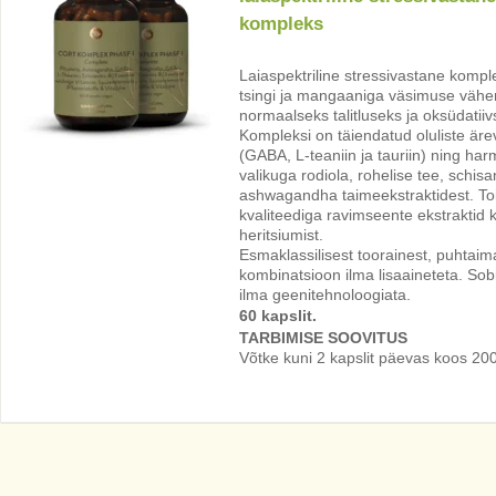
kompleks
Laiaspektriline stressivastane kompl
tsingi ja mangaaniga väsimuse vähe
normaalseks talitluseks ja oksüdatiiv
Kompleksi on täiendatud oluliste ä
(GABA, L-teaniin ja tauriin) ning har
valikuga rodiola, rohelise tee, schisan
ashwagandha taimeekstraktidest. To
kvaliteediga ravimseente ekstraktid ko
heritsiumist.
Esmaklassilisest toorainest, puhtai
kombinatsioon ilma lisaaineteta. Sobi
ilma geenitehnoloogiata.
60 kapslit.
TARBIMISE SOOVITUS
Võtke kuni 2 kapslit päevas koos 20