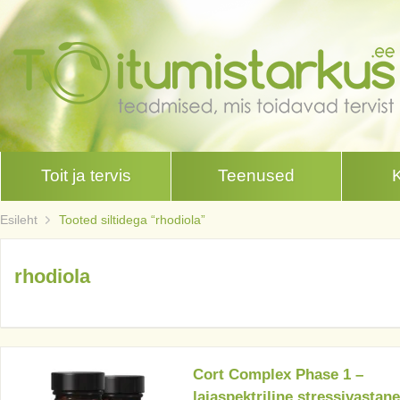
Toit ja tervis
Teenused
Esileht
Tooted siltidega “rhodiola”
rhodiola
Cort Complex Phase 1 –
laiaspektriline stressivastane