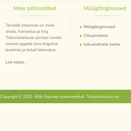
Meie põhimõtted
Müügitingimused
Tervislik toitumine on meie
Müügitingimused
eriala, harrastus ja kirg.
Ostuprotsess
Toitumistarkuse portaal sündis
soovist jagada oma kogutud
Isikuandmete kaitse
teadmisi ja leitud lahendusi.
Loe edasi...
Copyright © 2025. Kõik õigused reserveeritud. Toitumistarkus.ee