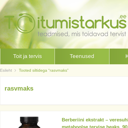
Toit ja tervis
Teenused
Esileht
Tooted siltidega “rasvmaks”
rasvmaks
Berberiini ekstrakt – veresuh
metaboolse tervise heaks, 90