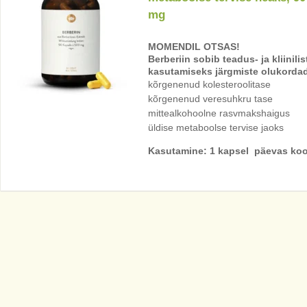
mg
MOMENDIL OTSAS!
Berberiin sobib teadus- ja kliinili
kasutamiseks järgmiste olukorda
kõrgenenud kolesteroolitase
kõrgenenud veresuhkru tase
mittealkohoolne rasvmakshaigus
üldise metaboolse tervise jaoks
Kasutamine: 1 kapsel päevas koo