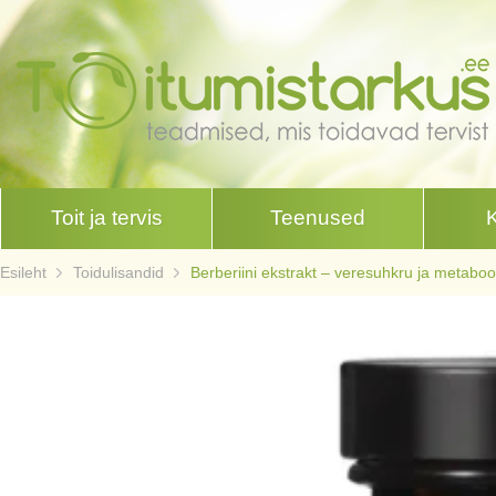
Toit ja tervis
Teenused
Esileht
Toidulisandid
Berberiini ekstrakt – veresuhkru ja metabo