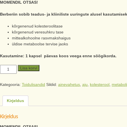
MOMENDIL OTSAS!
Berberiin sobib teadus- ja kliiniliste uuringute alusel kasutamis
kõrgenenud kolesteroolitase
kõrgenenud veresuhkru tase
mittealkohoolne rasvmakshaigus
üldise metaboolse tervise jaoks
Kasutamine: 1 kapsel päevas koos veega enne söögikorda.
Lisa korvi
Kategooria:
Toidulisandid
Sildid:
ainevahetus
,
aju
,
kolesterool
,
metabol
Kirjeldus
Kirjeldus
MOMENDIL OTSAS!