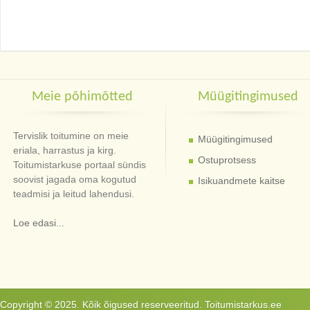
Meie põhimõtted
Müügitingimused
Tervislik toitumine on meie
Müügitingimused
eriala, harrastus ja kirg.
Ostuprotsess
Toitumistarkuse portaal sündis
soovist jagada oma kogutud
Isikuandmete kaitse
teadmisi ja leitud lahendusi.
Loe edasi...
Copyright © 2025. Kõik õigused reserveeritud. Toitumistarkus.ee