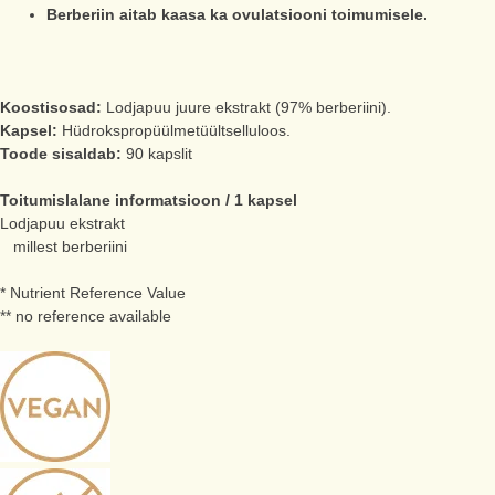
Berberiin aitab kaasa ka ovulatsiooni toimumisele.
Koostisosad:
Lodjapuu juure ekstrakt (97% berberiini).
Kapsel:
Hüdrokspropüülmetüültselluloos.
Toode sisaldab:
90 kapslit
Toitumislalane informatsioon / 1 kapsel
Lodjapuu ekstrakt
millest berberiini
* Nutrient Reference Value
** no reference available