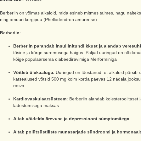
Berberiin on võimas alkaloid, mida esineb mitmes taimes, nagu näiteks 
ning amuuri korgipuu (Phellodendron amurense).
Berberiin:
Berberiin parandab insuliinitundlikkust ja alandab veresuh
tõsine ja kõrge suremusega haigus. Paljud uuringud on näidanud
kõige populaarsema diabeediravimiga Merforminiga
Võitleb ülekaaluga.
Uuringud on tõestanud, et alkaloid pärsib
katsealused võtsid 500 mg kolm korda päevas 12 nädala jooksu
rasva.
Kardiovaskulaarsüsteem:
Berberiin alandab kolesteroolitaset 
ladestumisega maksas.
Aitab võidelda ärevuse ja depressiooni sümptomitega
Aitab polütsüstiliste munasarjade sündroomi ja hormonaals