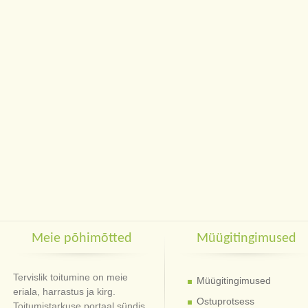
Meie põhimõtted
Müügitingimused
Tervislik toitumine on meie
Müügitingimused
eriala, harrastus ja kirg.
Ostuprotsess
Toitumistarkuse portaal sündis