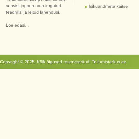
soovist jagada oma kogutud
Isikuandmete kaitse
teadmisi ja leitud lahendusi.
Loe edasi...
Copyright © 2025. Kõik õigused reserveeritud. Toitumistarkus.ee