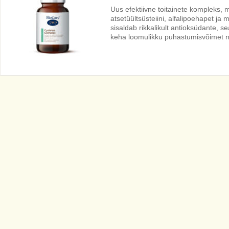
Uus efektiivne toitainete kompleks, m
atsetüültsüsteiini, alfalipoehapet j
sisaldab rikkalikult antioksüdante, s
keha loomulikku puhastumisvõimet ni