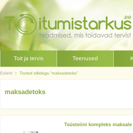
Toit ja tervis
Teenused
Esileht
Tooted siltidega “maksadetoks”
maksadetoks
Tsüsteiini kompleks maksale