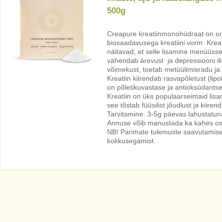
500g
Creapure kreatiinmonohüdraat on om
biosaadavusega kreatiini vorm. Krea
näitavad, et selle lisamine menüüsse
vähendab ärevust ja depressiooni il
võimekust, toetab metüülimisradu ja
Kreatiin kiirendab rasvapõletust (l
on põletikuvastase ja antioksüdants
Kreatiin on üks populaarseimaid lisa
see tõstab füüsilist jõudlust ja kiir
Tarvitamine: 3-5g päevas lahustatu
Annuse võib manustada ka kahes osas
NB! Parimate tulemuste saavutamise
kokkusegamist.