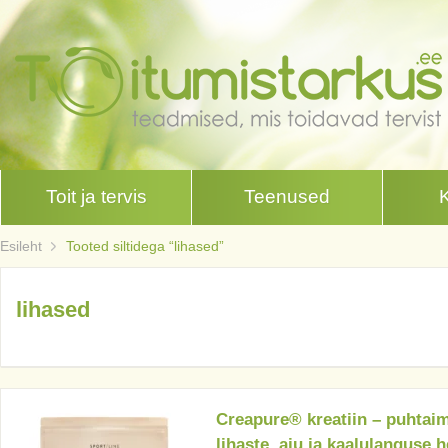
Toit ja tervis
Teenused
Esileht
Tooted siltidega “lihased”
lihased
Creapure® kreatiin – puhtaim
lihaste, aju ja kaalulanguse 