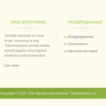
Meie põhimõtted
Müügitingimused
Tervislik toitumine on meie
Müügitingimused
eriala, harrastus ja kirg.
Ostuprotsess
Toitumistarkuse portaal sündis
soovist jagada oma kogutud
Isikuandmete kaitse
teadmisi ja leitud lahendusi.
Loe edasi...
Copyright © 2025. Kõik õigused reserveeritud. Toitumistarkus.ee