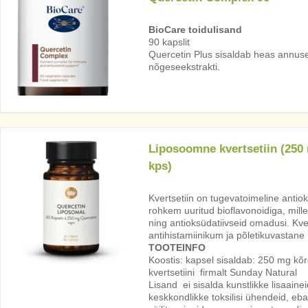
BioCare toidulisand
90 kapslit
Quercetin Plus sisaldab heas annuses 
nõgeseekstrakti.
Liposoomne kvertsetiin (250
kps)
Kvertsetiin on tugevatoimeline anti
rohkem uuritud bioflavonoidiga, mille
ning antioksüdatiivseid omadusi. Kve
antihistamiinikum ja põletikuvastane
TOOTEINFO
Koostis: kapsel sisaldab: 250 mg kõ
kvertsetiini firmalt Sunday Natural
Lisand ei sisalda kunstlikke lisaaine
keskkondlikke toksilisi ühendeid, ebav