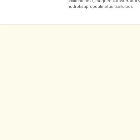
säilitusaineid, magneesiumsteraadi v
hüdroksüpropüülmetüültselluloos