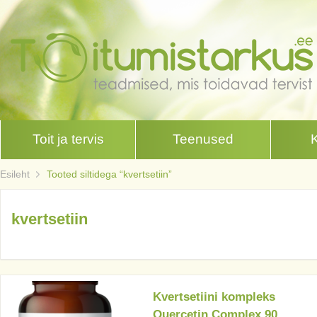
Toit ja tervis
Teenused
Esileht
Tooted siltidega “kvertsetiin”
kvertsetiin
Kvertsetiini kompleks
Quercetin Complex 90