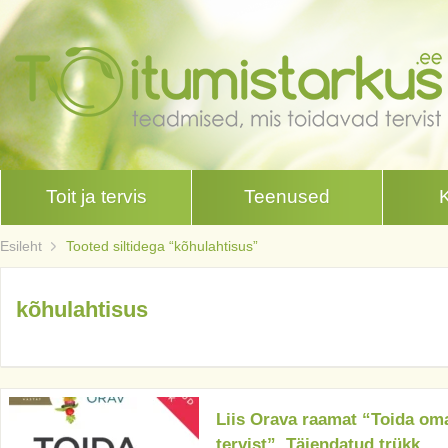
Toit ja tervis
Teenused
Esileht
Tooted siltidega “kõhulahtisus”
kõhulahtisus
Liis Orava raamat “Toida om
tervist”. Täiendatud trükk