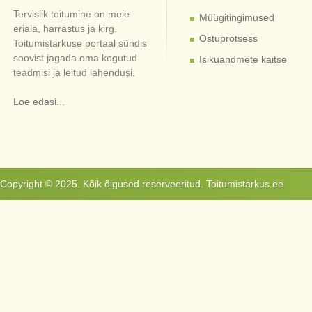
Tervislik toitumine on meie
Müügitingimused
eriala, harrastus ja kirg.
Ostuprotsess
Toitumistarkuse portaal sündis
soovist jagada oma kogutud
Isikuandmete kaitse
teadmisi ja leitud lahendusi.
Loe edasi...
Copyright © 2025. Kõik õigused reserveeritud. Toitumistarkus.ee