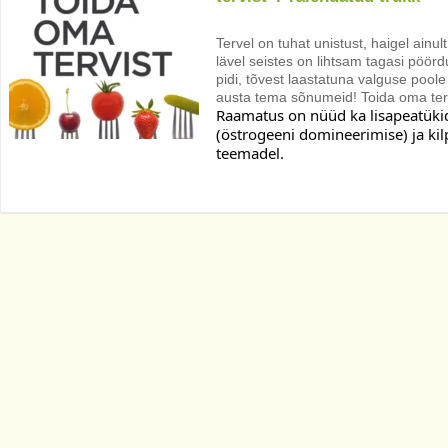
Tervel on tuhat unistust, haigel ainu
lävel seistes on lihtsam tagasi pöörd
pidi, tõvest laastatuna valguse pool
austa tema sõnumeid! Toida oma terv
Raamatus on nüüd ka lisapeatüki
(östrogeeni domineerimise) ja ki
teemadel. 