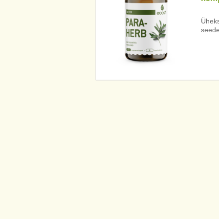
Üheks
seede