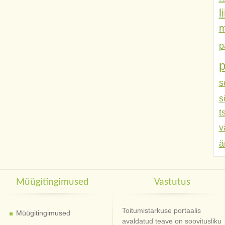
l
m
p
s
s
t
v
ä
Müügitingimused
Vastutus
Toitumistarkuse portaalis
Müügitingimused
avaldatud teave on soovitusliku