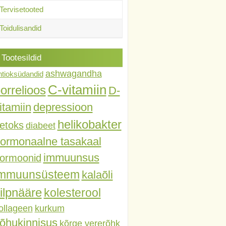
Tervisetooted
Toidulisandid
Tootesildid
ashwagandha
ntioksüdandid
C-vitamiin
orrelioos
D-
itamiin
depressioon
helikobakter
etoks
diabeet
ormonaalne tasakaal
immuunsus
ormoonid
immuunsüsteem
kalaõli
ilpnääre
kolesterool
ollageen
kurkum
õhukinnisus
kõrge vererõhk