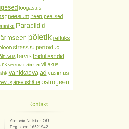
iigesed
lõõgastus
agneesium
neerupealised
Parasiidid
aanika
põletik
pärmseen
refluks
stress
supertoidud
eleen
tervis
toidulisandid
õltuvus
sink
viljakus
viirused
veresuhkur
vähkkasvajad
väsimus
ähk
östrogeen
revus
ärevushäire
Kontakt
Alimonia Nutrition OÜ
Reg. kood 16521942