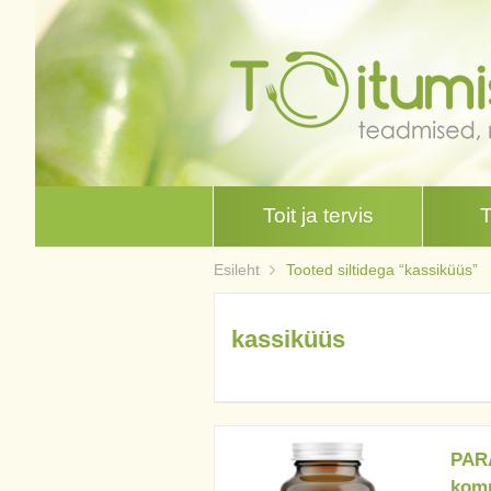
Toit ja tervis
Esileht
Tooted siltidega “kassiküüs”
kassiküüs
PARA
komp