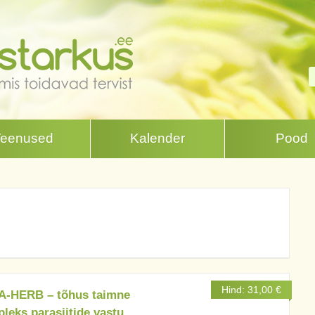
Teenused
Kalender
Pood
Hind:
31,00
€
-HERB – tõhus taimne
leks parasiitide vastu