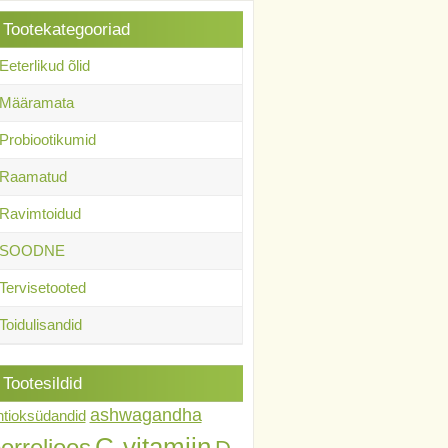
Tootekategooriad
Eeterlikud õlid
Määramata
Probiootikumid
Raamatud
Ravimtoidud
SOODNE
Tervisetooted
Toidulisandid
Tootesildid
ashwagandha
ntioksüdandid
C-vitamiin
orrelioos