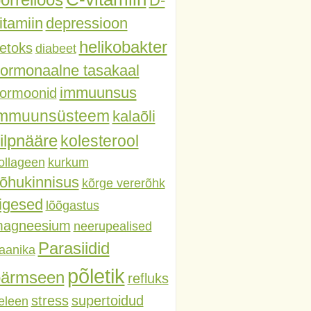
D-
itamiin
depressioon
helikobakter
etoks
diabeet
ormonaalne tasakaal
immuunsus
ormoonid
immuunsüsteem
kalaõli
ilpnääre
kolesterool
ollageen
kurkum
õhukinnisus
kõrge vererõhk
iigesed
lõõgastus
agneesium
neerupealised
Parasiidid
aanika
põletik
pärmseen
refluks
stress
supertoidud
eleen