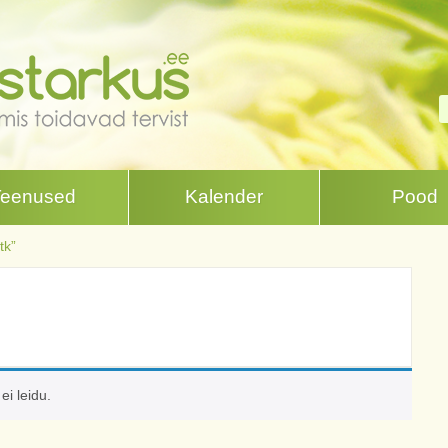
Teenused
Kalender
Pood
tk”
ei leidu.