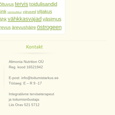
tervis
toidulisandid
õltuvus
sink
viljakus
viirused
veresuhkur
vähkkasvajad
väsimus
ähk
östrogeen
revus
ärevushäire
Kontakt
Alimonia Nutrition OÜ
Reg. kood 16521942
E-post: info@toitumistarkus.ee
Tööaeg: E – R 9 -17
Integratiivne terviseterapeut
ja toitumisnõustaja:
Liis Orav 521 5712