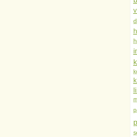
v
d
h
h
k
k
k
l
m
p
s