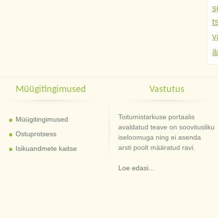
s
t
v
ä
Müügitingimused
Vastutus
Toitumistarkuse portaalis
Müügitingimused
avaldatud teave on soovitusliku
Ostuprotsess
iseloomuga ning ei asenda
arsti poolt määratud ravi.
Isikuandmete kaitse
Loe edasi...