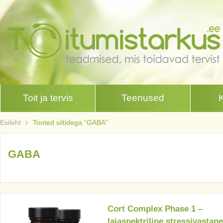
Toit ja tervis
Teenused
Esileht
Tooted siltidega “GABA”
GABA
Cort Complex Phase 1 –
laiaspektriline stressivastane