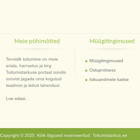
Meie põhimõtted
Müügitingimused
Tervislik toitumine on meie
Müügitingimused
eriala, harrastus ja kirg.
Ostuprotsess
Toitumistarkuse portaal sündis
soovist jagada oma kogutud
Isikuandmete kaitse
teadmisi ja leitud lahendusi.
Loe edasi...
Copyright © 2025. Kõik õigused reserveeritud. Toitumistarkus.ee