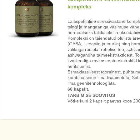
kompleks
Laiaspektriline stressivastane kompl
tsingi ja mangaaniga väsimuse vähe
normaalseks talitluseks ja oksüdatiiv
Kompleksi on täiendatud oluliste ä
(GABA, L-teaniin ja tauriin) ning har
valikuga rodiola, rohelise tee, schisan
ashwagandha taimeekstraktidest. To
kvaliteediga ravimseente ekstraktid ko
heritsiumist.
Esmaklassilisest toorainest, puhtai
kombinatsioon ilma lisaaineteta. Sobi
ilma geenitehnoloogiata.
60 kapslit.
TARBIMISE SOOVITUS
Võtke kuni 2 kapslit päevas koos 20