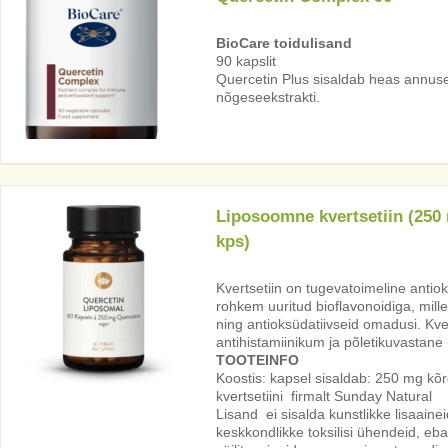
BioCare toidulisand
90 kapslit
Quercetin Plus sisaldab heas annuses 
nõgeseekstrakti.
Liposoomne kvertsetiin (250
kps)
Kvertsetiin on tugevatoimeline anti
rohkem uuritud bioflavonoidiga, mille
ning antioksüdatiivseid omadusi. Kve
antihistamiinikum ja põletikuvastane
TOOTEINFO
Koostis: kapsel sisaldab: 250 mg kõ
kvertsetiini firmalt Sunday Natural
Lisand ei sisalda kunstlikke lisaaine
keskkondlikke toksilisi ühendeid, ebav