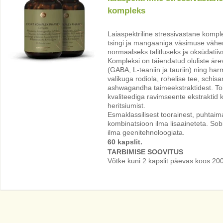
kompleks
Laiaspektriline stressivastane kompl
tsingi ja mangaaniga väsimuse vähe
normaalseks talitluseks ja oksüdatiiv
Kompleksi on täiendatud oluliste ä
(GABA, L-teaniin ja tauriin) ning har
valikuga rodiola, rohelise tee, schisan
ashwagandha taimeekstraktidest. To
kvaliteediga ravimseente ekstraktid ko
heritsiumist.
Esmaklassilisest toorainest, puhtai
kombinatsioon ilma lisaaineteta. Sobi
ilma geenitehnoloogiata.
60 kapslit.
TARBIMISE SOOVITUS
Võtke kuni 2 kapslit päevas koos 20