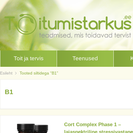
Toit ja tervis
Teenused
Esileht
Tooted siltidega “B1”
B1
Cort Complex Phase 1 –
laiaspektriline stressivastane