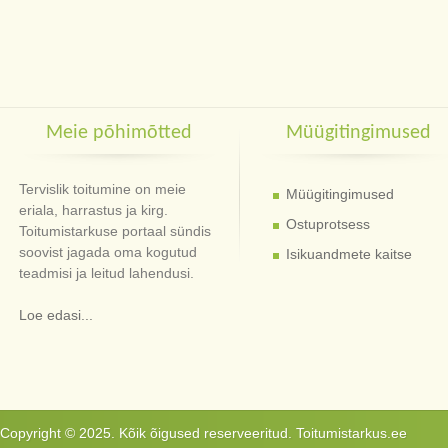
Meie põhimõtted
Müügitingimused
Tervislik toitumine on meie
Müügitingimused
eriala, harrastus ja kirg.
Ostuprotsess
Toitumistarkuse portaal sündis
soovist jagada oma kogutud
Isikuandmete kaitse
teadmisi ja leitud lahendusi.
Loe edasi...
Copyright © 2025. Kõik õigused reserveeritud. Toitumistarkus.ee