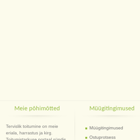
Meie põhimõtted
Müügitingimused
Tervislik toitumine on meie
Müügitingimused
eriala, harrastus ja kirg.
Ostuprotsess
Toitumistarkuse portaal sündis