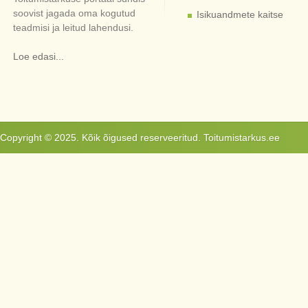
soovist jagada oma kogutud
Isikuandmete kaitse
teadmisi ja leitud lahendusi.
Loe edasi...
Copyright © 2025. Kõik õigused reserveeritud. Toitumistarkus.ee