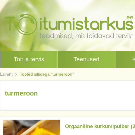
Toit ja tervis
Teenused
Esileht
Tooted siltidega “turmeroon”
turmeroon
Orgaaniline kurkumipulber (2