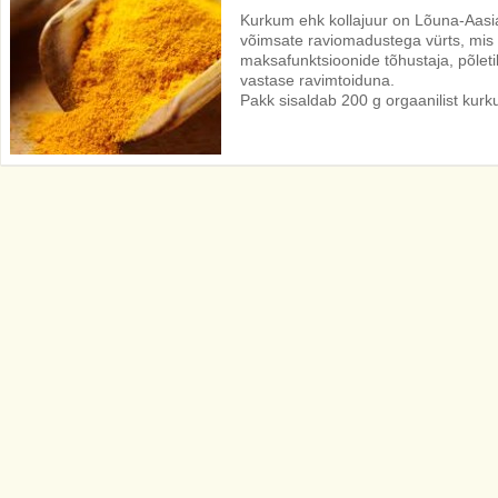
Kurkum ehk kollajuur on Lõuna-Aasias
võimsate raviomadustega vürts, mis 
maksafunktsioonide tõhustaja, põleti
vastase ravimtoiduna.
Pakk sisaldab 200 g orgaanilist kurk