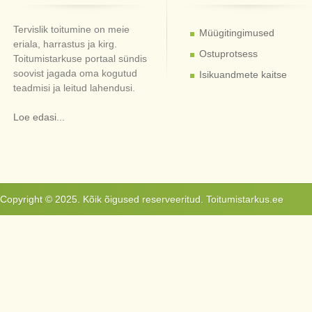
Tervislik toitumine on meie
Müügitingimused
eriala, harrastus ja kirg.
Ostuprotsess
Toitumistarkuse portaal sündis
soovist jagada oma kogutud
Isikuandmete kaitse
teadmisi ja leitud lahendusi.
Loe edasi...
Copyright © 2025. Kõik õigused reserveeritud. Toitumistarkus.ee