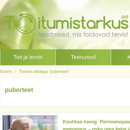
Toit ja tervis
Teenused
Esileht
Tooted siltidega “puberteet”
puberteet
Koolitus-loeng: Perimenopau
menopaus – oska oma keha j