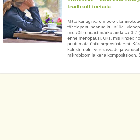
teadlikult toetada
Mitte kunagi varem pole üleminekuae
tähelepanu saanud kui nüüd. Menop
mis võib endast märku anda ca 3-7 (v
enne menopausi. Üks, mis kindel: ho
puutumata ühtki organsüsteemi. K
kolesterooli-, vererasvade ja veresu
mikrobioom ja keha kompositsioon.