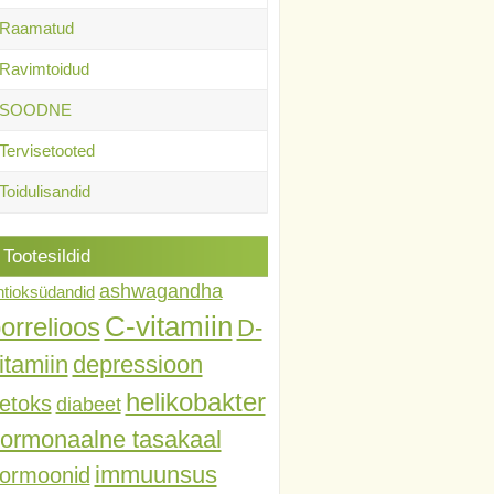
Raamatud
Ravimtoidud
SOODNE
Tervisetooted
Toidulisandid
Tootesildid
ashwagandha
ntioksüdandid
C-vitamiin
orrelioos
D-
itamiin
depressioon
helikobakter
etoks
diabeet
ormonaalne tasakaal
immuunsus
ormoonid