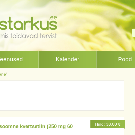
Teenused
Kalender
Pood
ane”
Hind:
38,00
€
soomne kvertsetiin (250 mg 60