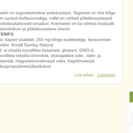
setiin on tugevatoimeline antioksüdant. Tegemist on ühe kõige
 uuritud bioflavonoidiga, millel on rohkelt põletikuvastaseid
antioksüdatiivseid omadusi. Kvertsetiin on ka võimas looduslik
istamiinikum ja põletikuvastane ühend.
EINFO
is: kapsel sisaldab: 250 mg kõrge kvaliteediga liposoomset
etiini firmalt Sunday Natural
 ei sisalda kunstlikke lisaaineid, gluteeni, GMO-d,
ndlikke toksilisi ühendeid, ebavajalikke side-, täite- ja
tusaineid, magneesiumsteraadi vaba. Kapslimaterjal:
ksüpropüülmetüültselluloos
Loe edasi
Lisa korvi