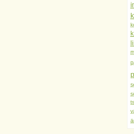
k
k
k
l
m
p
s
s
t
v
ä