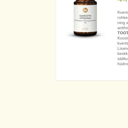
Kvert
rohkem
ning 
antih
TOOT
Koost
kverts
Lisand
keskko
säili
hüdro