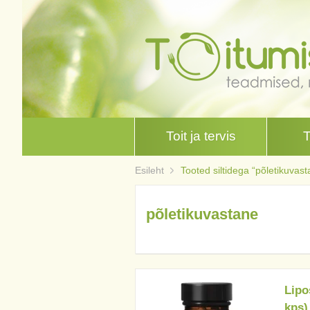
Toit ja tervis
Esileht
Tooted siltidega “põletikuvast
põletikuvastane
Lipo
kps)