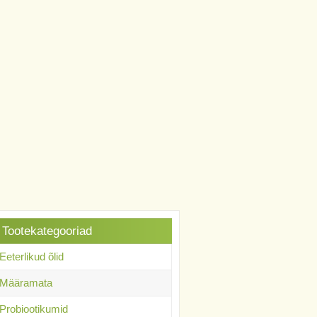
Tootekategooriad
Eeterlikud õlid
Määramata
Probiootikumid