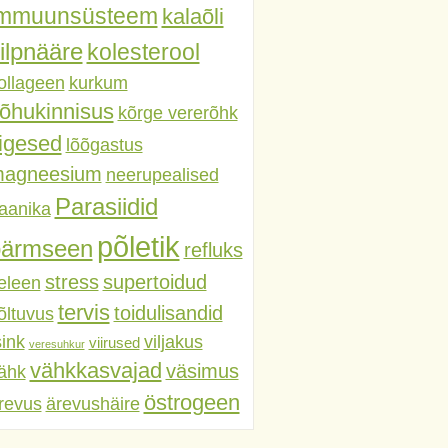
immuunsüsteem
kalaõli
ilpnääre
kolesterool
ollageen
kurkum
õhukinnisus
kõrge vererõhk
iigesed
lõõgastus
agneesium
neerupealised
Parasiidid
aanika
põletik
pärmseen
refluks
stress
supertoidud
eleen
tervis
toidulisandid
õltuvus
sink
viljakus
viirused
veresuhkur
vähkkasvajad
väsimus
ähk
östrogeen
revus
ärevushäire