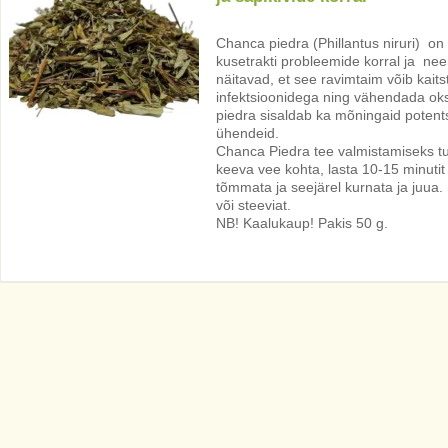
Chanca piedra (Phillantus niruri) on
kusetrakti probleemide korral ja ne
näitavad, et see ravimtaim võib kait
infektsioonidega ning vähendada oks
piedra sisaldab ka mõningaid potent
ühendeid.
Chanca Piedra tee valmistamiseks tule
keeva vee kohta, lasta 10-15 minutit
tõmmata ja seejärel kurnata ja juua. S
või steeviat.
NB! Kaalukaup! Pakis 50 g.