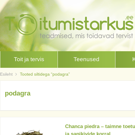
Toit ja tervis
Teenused
Esileht
Tooted siltidega “podagra”
podagra
Chanca piedra – taimne toetu
ja sapikivide korral