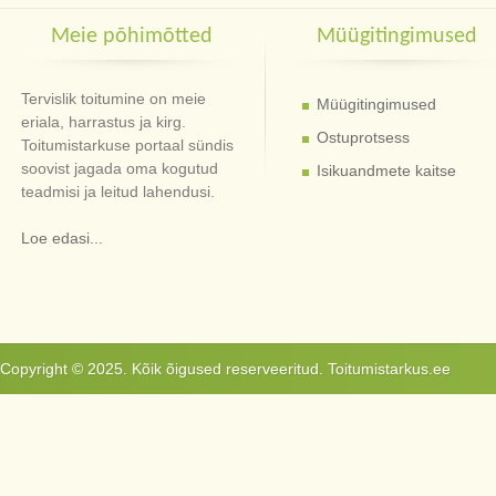
Meie põhimõtted
Müügitingimused
Tervislik toitumine on meie
Müügitingimused
eriala, harrastus ja kirg.
Ostuprotsess
Toitumistarkuse portaal sündis
soovist jagada oma kogutud
Isikuandmete kaitse
teadmisi ja leitud lahendusi.
Loe edasi...
Copyright © 2025. Kõik õigused reserveeritud. Toitumistarkus.ee