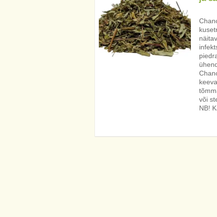
Chanc
kuset
näita
infek
piedr
ühend
Chanca
keeva
tõmmat
või st
NB! K