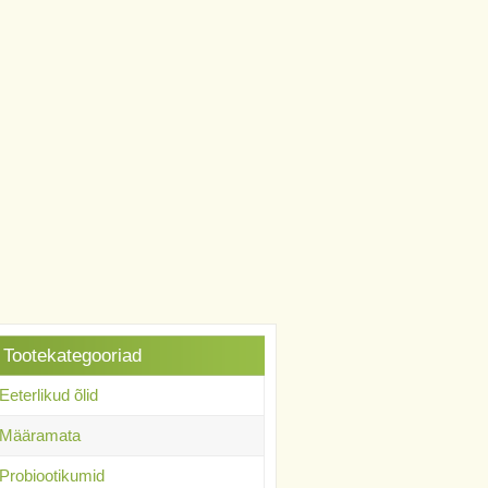
Tootekategooriad
Eeterlikud õlid
Määramata
Probiootikumid