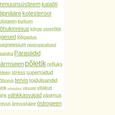
immuunsüsteem
kalaõli
ilpnääre
kolesterool
ollageen
kurkum
õhukinnisus
kõrge vererõhk
iigesed
lõõgastus
agneesium
neerupealised
Parasiidid
aanika
põletik
pärmseen
refluks
stress
supertoidud
eleen
tervis
toidulisandid
õltuvus
sink
viljakus
viirused
veresuhkur
vähkkasvajad
väsimus
ähk
östrogeen
revus
ärevushäire