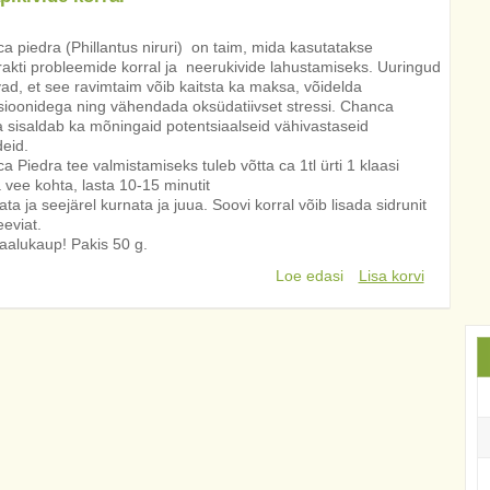
a piedra (Phillantus niruri) on taim, mida kasutatakse
rakti probleemide korral ja neerukivide lahustamiseks. Uuringud
vad, et see ravimtaim võib kaitsta ka maksa, võidelda
tsioonidega ning vähendada oksüdatiivset stressi. Chanca
a sisaldab ka mõningaid potentsiaalseid vähivastaseid
eid.
 Piedra tee valmistamiseks tuleb võtta ca 1tl ürti 1 klaasi
 vee kohta, lasta 10-15 minutit
a ja seejärel kurnata ja juua. Soovi korral võib lisada sidrunit
eeviat.
aalukaup! Pakis 50 g.
Loe edasi
Lisa korvi