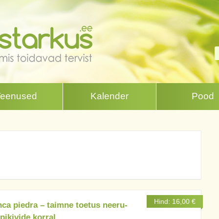
Teenused
Kalender
Pood
Hind:
16,00
€
ca piedra – taimne toetus neeru-
apikivide korral