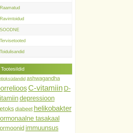
Raamatud
Ravimtoidud
SOODNE
Tervisetooted
Toidulisandid
Tootesildid
ashwagandha
ntioksüdandid
C-vitamiin
orrelioos
D-
itamiin
depressioon
helikobakter
etoks
diabeet
ormonaalne tasakaal
immuunsus
ormoonid