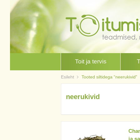
Toit ja tervis
Esileht
Tooted siltidega “neerukivid”
neerukivid
Chan
ja s