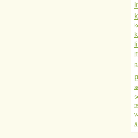
k
k
k
l
m
p
s
s
t
v
ä