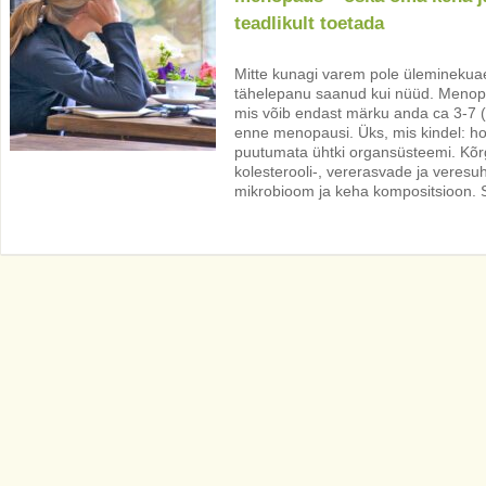
teadlikult toetada
Mitte kunagi varem pole üleminekuae
tähelepanu saanud kui nüüd. Menop
mis võib endast märku anda ca 3-7 (v
enne menopausi. Üks, mis kindel: ho
puutumata ühtki organsüsteemi. K
kolesterooli-, vererasvade ja veresu
mikrobioom ja keha kompositsioon.