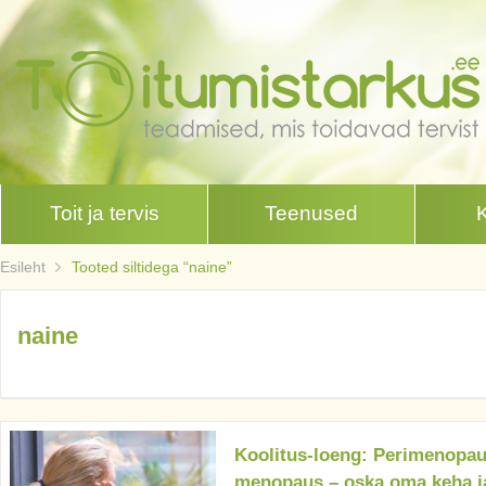
Toit ja tervis
Teenused
Esileht
Tooted siltidega “naine”
naine
Koolitus-loeng: Perimenopau
menopaus – oska oma keha j