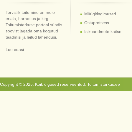
Tervislik toitumine on meie
Müügitingimused
eriala, harrastus ja kirg.
Ostuprotsess
Toitumistarkuse portaal sündis
soovist jagada oma kogutud
Isikuandmete kaitse
teadmisi ja leitud lahendusi.
Loe edasi...
Copyright © 2025. Kõik õigused reserveeritud. Toitumistarkus.ee