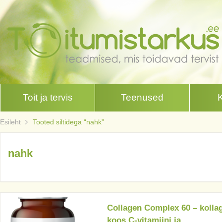
Toit ja tervis
Teenused
Esileht
Tooted siltidega “nahk”
nahk
Collagen Complex 60 – kolla
koos C-vitamiini ja