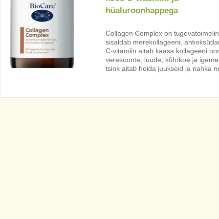
hüaluroonhappega
Collagen Complex on tugevatoimeline
sisaldab merekollageeni, antioksüdan
C-vitamiin aitab kaasa kollageeni 
veresoonte, luude, kõhrkoe ja igemet
tsink aitab hoida juukseid ja nahka 