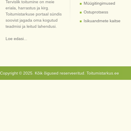
Tervislik toitumine on meie
Müügitingimused
eriala, harrastus ja kirg.
Ostuprotsess
Toitumistarkuse portaal sündis
soovist jagada oma kogutud
Isikuandmete kaitse
teadmisi ja leitud lahendusi.
Loe edasi...
Copyright © 2025. Kõik õigused reserveeritud. Toitumistarkus.ee