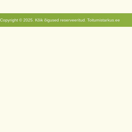
Copyright © 2025. Kõik õigused reserveeritud. Toitumistarkus.ee