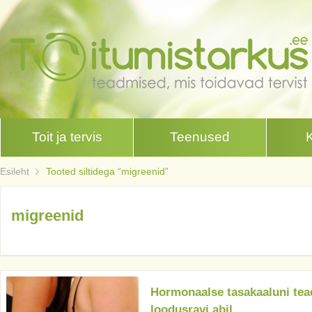
Toit ja tervis
Teenused
Esileht
Tooted siltidega “migreenid”
migreenid
Hormonaalse tasakaaluni tead
loodusravi abil