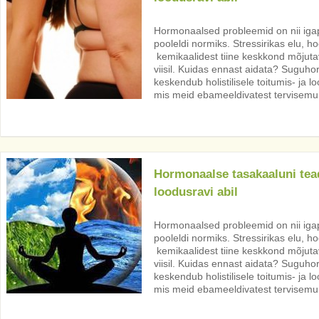
Hormonaalsed probleemid on nii iga
pooleldi normiks. Stressirikas elu, hoo
kemikaalidest tiine keskkond mõjut
viisil. Kuidas ennast aidata? Suguh
keskendub holistilisele toitumis- ja l
mis meid ebameeldivatest tervisemur
Hormonaalse tasakaaluni tead
loodusravi abil
Hormonaalsed probleemid on nii iga
pooleldi normiks. Stressirikas elu, hoo
kemikaalidest tiine keskkond mõjut
viisil. Kuidas ennast aidata? Suguh
keskendub holistilisele toitumis- ja l
mis meid ebameeldivatest tervisemur