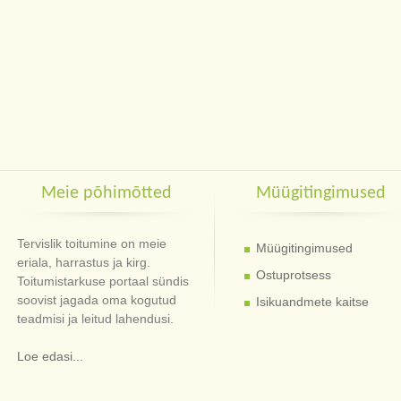
Meie põhimõtted
Müügitingimused
Tervislik toitumine on meie
Müügitingimused
eriala, harrastus ja kirg.
Ostuprotsess
Toitumistarkuse portaal sündis
soovist jagada oma kogutud
Isikuandmete kaitse
teadmisi ja leitud lahendusi.
Loe edasi...