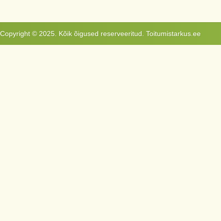
Copyright © 2025. Kõik õigused reserveeritud. Toitumistarkus.ee