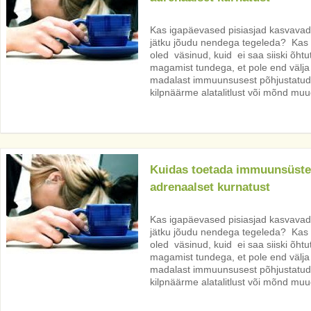
Kas igapäevased pisiasjad kasvavad k
jätku jõudu nendega tegeleda? Kas 
oled väsinud, kuid ei saa siiski õht
magamist tundega, et pole end välja
madalast immuunsusest põhjustatud
kilpnäärme alatalitlust või mõnd muud
Kuidas toetada immuunsüste
adrenaalset kurnatust
Kas igapäevased pisiasjad kasvavad k
jätku jõudu nendega tegeleda? Kas 
oled väsinud, kuid ei saa siiski õht
magamist tundega, et pole end välja
madalast immuunsusest põhjustatud
kilpnäärme alatalitlust või mõnd muud