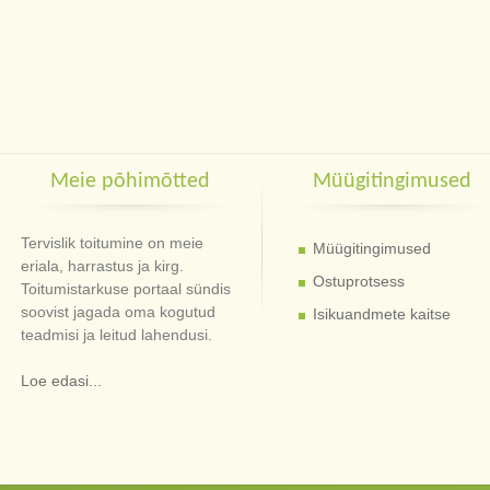
Meie põhimõtted
Müügitingimused
Tervislik toitumine on meie
Müügitingimused
eriala, harrastus ja kirg.
Ostuprotsess
Toitumistarkuse portaal sündis
soovist jagada oma kogutud
Isikuandmete kaitse
teadmisi ja leitud lahendusi.
Loe edasi...