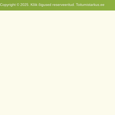
Copyright © 2025. Kõik õigused reserveeritud. Toitumistarkus.ee