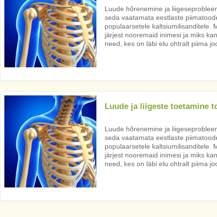
Luude hõrenemine ja liigeseproblee
seda vaatamata eestlaste piimatood
populaarsetele kaltsiumilisanditele. 
järjest nooremaid inimesi ja miks ka
need, kes on läbi elu ohtralt piima j
Luude ja liigeste toetamine t
Luude hõrenemine ja liigeseproblee
seda vaatamata eestlaste piimatood
populaarsetele kaltsiumilisanditele. 
järjest nooremaid inimesi ja miks ka
need, kes on läbi elu ohtralt piima j