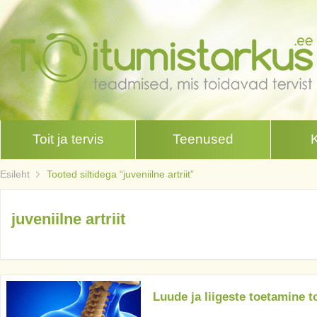
Toit ja tervis
Teenused
Esileht
Tooted siltidega “juveniilne artriit”
juveniilne artriit
Luude ja liigeste toetamine t