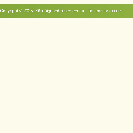
Copyright © 2025. Kõik õigused reserveeritud. Toitumistarkus.ee