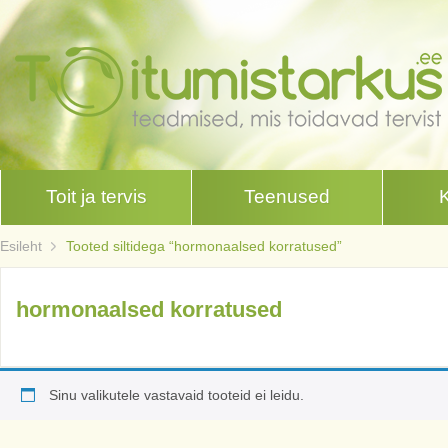
Toit ja tervis
Teenused
Esileht
Tooted siltidega “hormonaalsed korratused”
hormonaalsed korratused
Sinu valikutele vastavaid tooteid ei leidu.