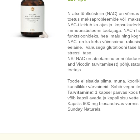
N-atsetüültsüsteiin (NAC) on võimas
toetus maksaprobleemide või maksak
NAC-i leidub ka ajus ja kopsukudedes
immuunsüsteemi toetajaga. NAC-i hea
funktsioonideks, hea mälu ning kogn
NAC on ka keha võimsaima rakusises
eelaine. Vanusega glutatiooni tase 
stressi tase.
NB! NAC on atsetaminofeeni üledoosis
and Vicodin tarvitamisest) põhjusta
toetaja.
Toode ei sisalda piima, muna, koorik
kunstlikke värvaineid. Sobib veganite
Tarvitamine:
1 kapsel päevas koos t
võib kapsli avada ja kapsli sisu vette
Kapslis 600 mg biosaadavas vormis N-
Sunday Naturals.