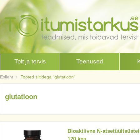
Toit ja tervis
Teenused
Esileht
Tooted siltidega “glutatioon”
glutatioon
Bioaktiivne N-atsetüültsüste
120 kps