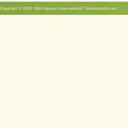
Copyright © 2025. Kõik õigused reserveeritud. Toitumistarkus.ee