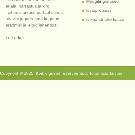
Müügitingimused
eriala, harrastus ja kirg.
Ostuprotsess
Toitumistarkuse portaal sündis
soovist jagada oma kogutud
Isikuandmete kaitse
teadmisi ja leitud lahendusi.
Loe edasi...
Copyright © 2025. Kõik õigused reserveeritud. Toitumistarkus.ee