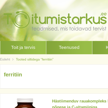
Toit ja tervis
Teenused
Esileht
Tooted siltidega “ferritiin”
ferritiin
Hästiimenduv rauakompleks
nõgese ja C-vitamiiniga