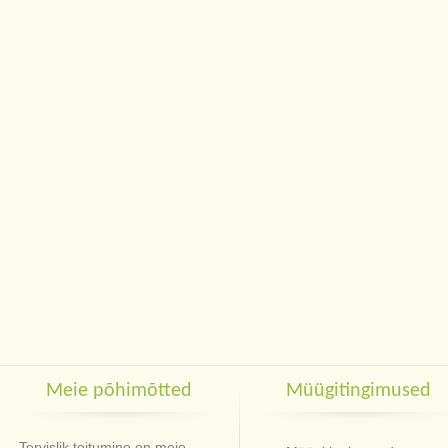
Meie põhimõtted
Müügitingimused
Tervislik toitumine on meie