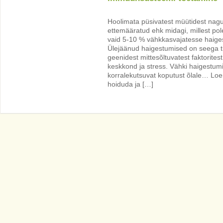
Hoolimata püsivatest müütidest nagu 
ettemääratud ehk midagi, millest po
vaid 5-10 % vähkkasvajatesse haige
Ülejäänud haigestumised on seega tin
geenidest mittesõltuvatest faktoritest 
keskkond ja stress. Vähki haigestumis
korralekutsuvat koputust õlale… Loen
hoiduda ja […]