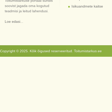
Toitumistarkuse portaal sündis
soovist jagada oma kogutud
Isikuandmete kaitse
teadmisi ja leitud lahendusi.
Loe edasi...
Copyright © 2025. Kõik õigused reserveeritud. Toitumistarkus.ee