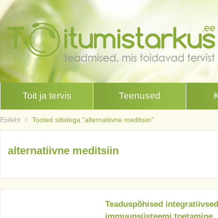
Toit ja tervis
Teenused
Esileht
Tooted siltidega “alternatiivne meditsiin”
alternatiivne meditsiin
Teaduspõhised integratiivsed
immuunsüsteemi toetamine