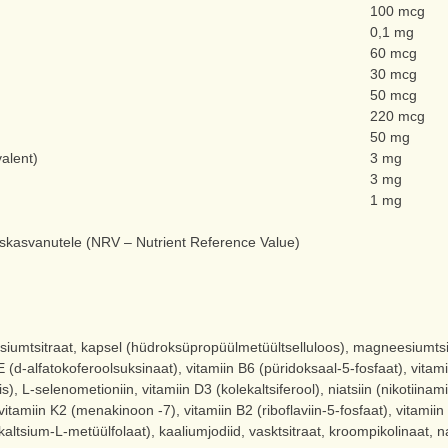
100 mcg
0,1 mg
60 mcg
30 mcg
50 mcg
220 mcg
50 mg
alent)
3 mg
3 mg
1 mg
iskasvanutele (NRV – Nutrient Reference Value)
umtsitraat, kapsel (hüdroksüpropüülmetüültselluloos), magneesiumtsitraa
in E (d-alfatokoferoolsuksinaat), vitamiin B6 (püridoksaal-5-fosfaat), vit
s), L-selenometioniin, vitamiin D3 (kolekaltsiferool), niatsiin (nikotiina
tamiin K2 (menakinoon -7), vitamiin B2 (riboflaviin-5-fosfaat), vitamiin B
altsium-L-metüülfolaat), kaaliumjodiid, vasktsitraat, kroompikolinaat, n