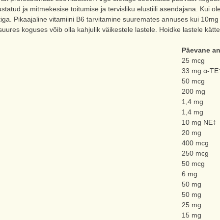
statud ja mitmekesise toitumise ja tervisliku elustiili asendajana. Kui olet
stiga. Pikaajaline vitamiini B6 tarvitamine suuremates annuses kui 10m
 suures koguses võib olla kahjulik väikestele lastele. Hoidke lastele kä
Päevane a
25 mcg
33 mg α-TE
50 mcg
200 mg
1,4 mg
1,4 mg
10 mg NE‡
20 mg
400 mcg
250 mcg
50 mcg
6 mg
50 mg
50 mg
25 mg
15 mg