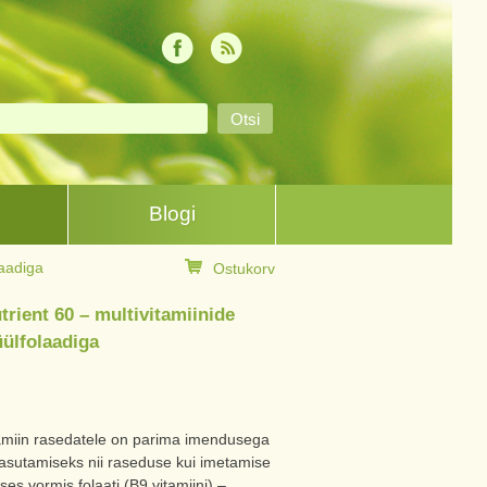
Blogi
laadiga
Ostukorv
rient 60 – multivitamiinide
ülfolaadiga
tamiin rasedatele on parima imendusega
kasutamiseks nii raseduse kui imetamise
vses vormis folaati (B9 vitamiini) –