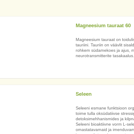
Magneesium tauraat 60
Magneesium tauraat on toiduli
tauriini. Tauriin on väävlit si
rohkem südamekoes ja ajus, män
neurotransmitterite tasakaalus
Seleen
Seleeni esmane funktsioon or
toime tulla oksüdatiivse stres
detoksimehhanismides ja kilp
Seleeni bioaktiivne vorm L-sel
omastatavamaid ja imenduvama