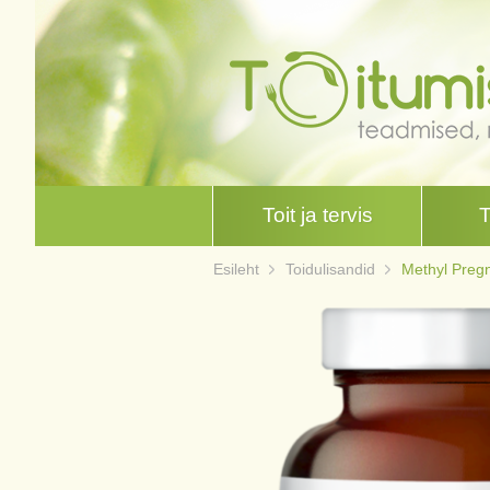
Toit ja tervis
Esileht
Toidulisandid
Methyl Pregn