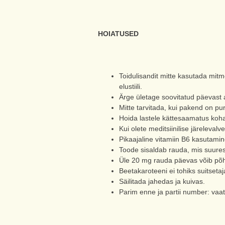
HOIATUSED
Toidulisandit mitte kasutada mitm
elustiili.
Ärge ületage soovitatud päevast 
Mitte tarvitada, kui pakend on p
Hoida lastele kättesaamatus koh
Kui olete meditsiinilise järelevalv
Pikaajaline vitamiin B6 kasutamin
Toode sisaldab rauda, mis suures 
Üle 20 mg rauda päevas võib põhj
Beetakaroteeni ei tohiks suitsetaj
Säilitada jahedas ja kuivas.
Parim enne ja partii number: vaat