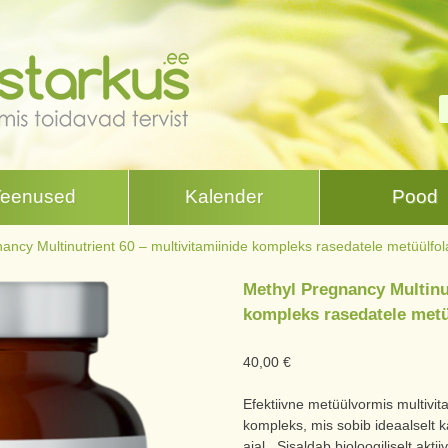
Teenused
Kalender
Pood
ancy Multinutrient 60 – multivitamiinide kompleks rasedatele metüülfo
Methyl Pregnancy Multinut
kompleks rasedatele metü
40,00
€
Efektiivne metüülvormis multivi
kompleks, mis sobib ideaalselt 
ajal. Sisaldab bioloogiliselt aktii