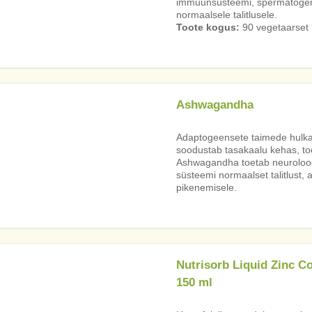
immuunsüsteemi, spermatogene
normaalsele talitlusele.
Toote kogus:
90 vegetaarset k
Ashwagandha
Adaptogeensete taimede hulka 
soodustab tasakaalu kehas, to
Ashwagandha toetab neuroloogil
süsteemi normaalset talitlust, 
pikenemisele.
Nutrisorb Liquid Zinc C
150 ml