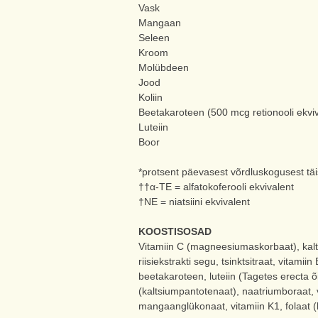
Vask
Mangaan
Seleen
Kroom
Molübdeen
Jood
Koliin
Beetakaroteen (500 mcg retionooli ekviv
Luteiin
Boor
*protsent päevasest võrdluskogusest tä
††α-TE = alfatokoferooli ekvivalent
†NE = niatsiini ekvivalent
KOOSTISOSAD
Vitamiin C (magneesiumaskorbaat), kaltsi
riisiekstrakti segu, tsinktsitraat, vitami
beetakaroteen, luteiin (Tagetes erecta õi
(kaltsiumpantotenaat), naatriumboraat, vi
mangaanglükonaat, vitamiin K1, folaat (k