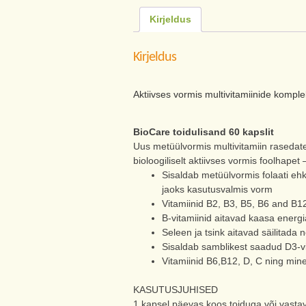
Kirjeldus
Kirjeldus
Aktiivses vormis multivitamiinide kompl
BioCare toidulisand 60 kapslit
Uus metüülvormis multivitamiin rasedat
bioloogiliselt aktiivses vormis foolhapet
Sisaldab metüülvormis folaati ehk
jaoks kasutusvalmis vorm
Vitamiinid B2, B3, B5, B6 and B1
B-vitamiinid aitavad kaasa energ
Seleen ja tsink aitavad säilitada 
Sisaldab samblikest saadud D3-vi
Vitamiinid B6,B12, D, C ning mine
KASUTUSJUHISED
1 kapsel päevas koos toiduga või vastava