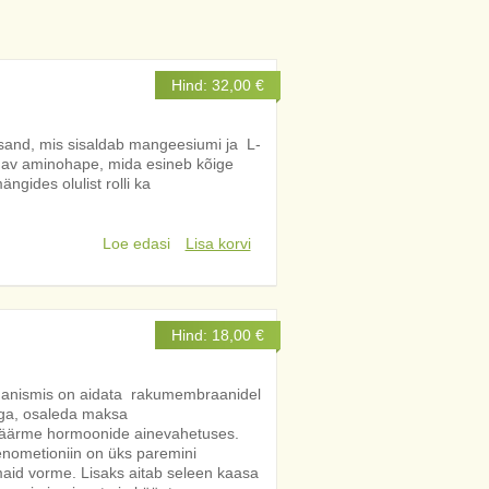
Hind:
32,00
€
sand, mis sisaldab mangeesiumi ja L-
saldav aminohape, mida esineb kõige
gides olulist rolli ka
.
Loe edasi
Lisa korvi
Hind:
18,00
€
ganismis on aidata rakumembraanidel
siga, osaleda maksa
näärme hormoonide ainevahetuses.
enometioniin on üks paremini
id vorme. Lisaks aitab seleen kaasa