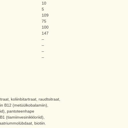
10
5
109
75
100
147
–
–
–
–
t, koliinbitartraat, raudtsitraat,
amiin B12 (metüülkobalamiin),
miid), pantoteenhape
1 (tiamiinvesinikkloriid),
aatriummolübdaat, biotiin.