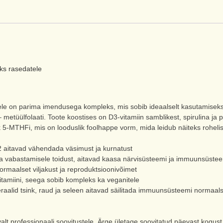
eks rasedatele
ele on parima imendusega kompleks, mis sobib ideaalselt kasutamiseks
 – metüülfolaati. Toote koostises on D3-vitamiin samblikest, spirulina ja 
 5-MTHFi, mis on looduslik foolhappe vorm, mida leidub näiteks rohelis
2 aitavad vähendada väsimust ja kurnatust
ia vabastamisele toidust, aitavad kaasa närvisüsteemi ja immuunsüsteem
normaalset viljakust ja reproduktsioonivõimet
tamiini, seega sobib kompleks ka veganitele
raalid tsink, raud ja seleen aitavad säilitada immuunsüsteemi normaalset
lt professionaali soovitustele. Ärge ületage soovitatud päevast kogust