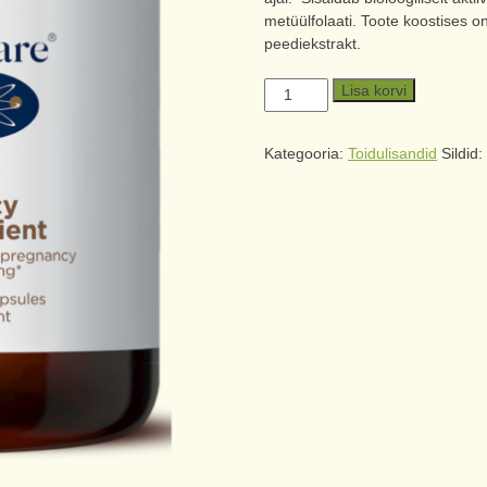
metüülfolaati. Toote koostises on
peediekstrakt.
Lisa korvi
Kategooria:
Toidulisandid
Sildid