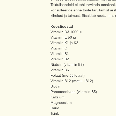
Toidulisandeid ei tohi tarvitada tasakaalu
konsulteerige enne toote tarvitamist ar
kihelust ja tuimust. Sisaldab rauda, mis
Koostisosad
Vitamiin D3 1000 iu
Vitamiin E 50 iu
Vitamiin K1 ja K2
Vitamiin C
Vitamiin B1
Vitamiin B2
Niatsiin (vitamiin B3)
Vitamiin B6
Folaat (metüülfolaat)
Vitamiin B12 (metüül B12)
Biotiin
Pantoteenhape (vitamiin B5)
Kaltsium
Magneesium
Raud
Tsink