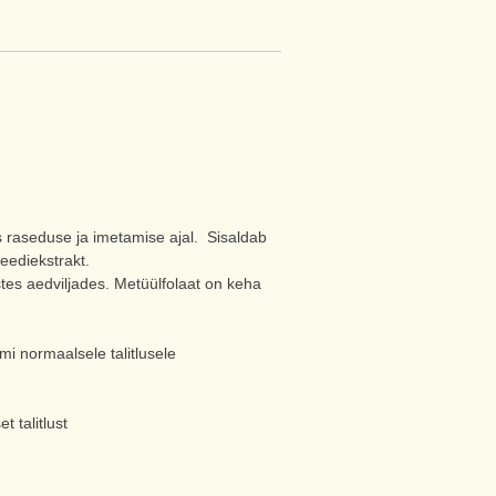
 raseduse ja imetamise ajal. Sisaldab
peediekstrakt.
tes aedviljades. Metüülfolaat on keha
i normaalsele talitlusele
 talitlust
.