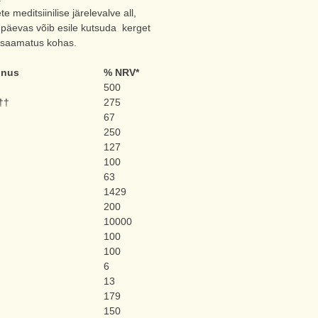
e meditsiinilise järelevalve all,
g päevas võib esile kutsuda kerget
ttesaamatus kohas.
nnus
% NRV*
500
††
275
67
250
127
100
63
1429
200
10000
100
100
6
13
179
150