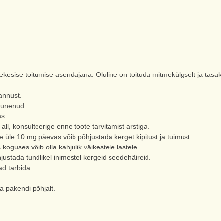
ekesise toitumise asendajana. Oluline on toituda mitmekülgselt ja tasaka
annust.
urunenud.
as.
e all, konsulteerige enne toote tarvitamist arstiga.
e üle 10 mg päevas võib põhjustada kerget kipitust ja tuimust.
koguses võib olla kahjulik väikestele lastele.
ustada tundlikel inimestel kergeid seedehäireid.
ad tarbida.
a pakendi põhjalt.