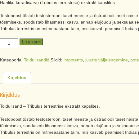
Hariliku kuradisarve (Tribulus terrestrise) ekstrakt kapslites.
Testoboost tõstab testosterooni taset meeste ja östradiooli taset nais
tõstmiseks, soodustab lihasmassi kasvu, annab elujõudu ja seksuaalset
Tribulus terrestris on mitmeaastane taim, mis kasvab peamiselt Indias j
Lisa korvi
Kategooria:
Toidulisandid
Sildid:
impotents
,
juuste väljalangemine
,
pote
Kirjeldus
Kirjeldus
Toidulisand – Tribulus terrestrise ekstrakt kapslites.
Testoboost tõstab testosterooni taset meeste ja östradiooli taset nais
tõstmiseks, soodustab lihasmassi kasvu, annab elujõudu ja seksuaalset
Tribulus terrestris on mitmeaastane taim, mis kasvab peamiselt Indias j