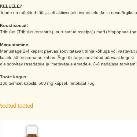
KELLELE?
Toode on mõeldud füüsiliselt aktiivsetele inimestele, kelle eesmärgiks
Koostisosad:
Tribulus (Tribulus terrestris), purustatud astelpaju mari (Hippophaë r
Manustamine:
Manustage 2-4 kapslit päevas soovitatavalt tühja kõhuga või vastavalt 
lastele kättesaamatus kohas. Ärge ületage soovitatud päevast kogust. T
ole soovitav rasedatele ja imetavatele emadele. 6-8 nädalase tarvitami
Toote kogus:
130 taimset kapslit, 500 mg kapsel, netokaal 75g.
Seotud tooted