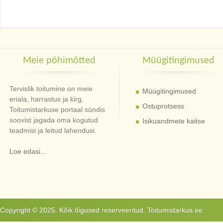
Meie põhimõtted
Müügitingimused
Tervislik toitumine on meie
Müügitingimused
eriala, harrastus ja kirg.
Ostuprotsess
Toitumistarkuse portaal sündis
soovist jagada oma kogutud
Isikuandmete kaitse
teadmisi ja leitud lahendusi.
Loe edasi...
Copyright © 2025. Kõik õigused reserveeritud. Toitumistarkus.ee