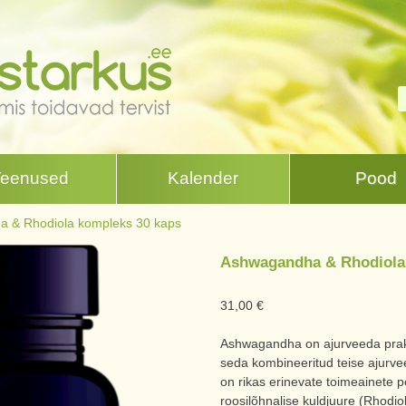
Teenused
Kalender
Pood
 & Rhodiola kompleks 30 kaps
Ashwagandha & Rhodiola
31,00
€
Ashwagandha on ajurveeda prakti
seda kombineeritud teise ajurve
on rikas erinevate toimeainete p
roosilõhnalise kuldjuure (Rhodiol