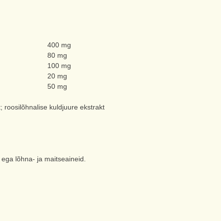
400 mg
80 mg
100 mg
20 mg
50 mg
roosilõhnalise kuldjuure ekstrakt
e ega lõhna- ja maitseaineid.