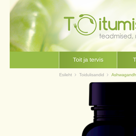
Toit ja tervis
Esileht
Toidulisandid
Ashwagandha