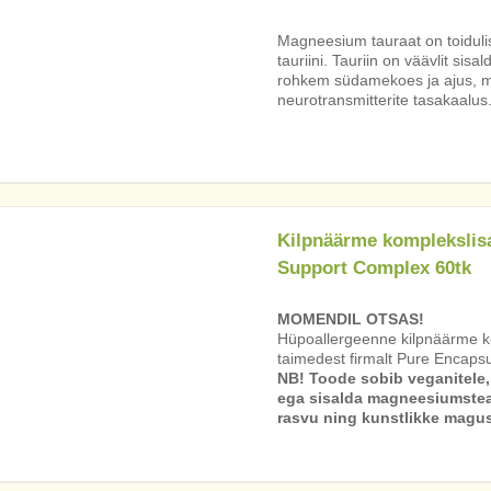
Magneesium tauraat on toiduli
tauriini. Tauriin on väävlit si
rohkem südamekoes ja ajus, män
neurotransmitterite tasakaalus
Kilpnäärme komplekslis
Support Complex 60tk
MOMENDIL OTSAS!
Hüpoallergeenne kilpnäärme ko
taimedest firmalt Pure Encapsu
NB! Toode sobib veganitele
ega sisalda magneesiumstear
rasvu ning kunstlikke magus-