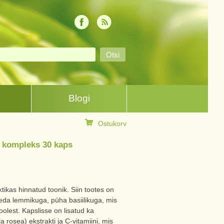
Blogi
Ostukorv
 kompleks 30 kaps
kas hinnatud toonik. Siin tootes on
eda lemmikuga, püha basiilikuga, mis
oolest. Kapslisse on lisatud ka
a rosea) ekstrakti ja C-vitamiini, mis