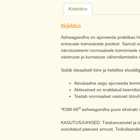
Kirjeldus
Kirjeldus
Ashwagandha on ajurveeda praktikas hin
erinevate toimeainete poolest. Samuti on
närvisüsteemi normaalsele toimimisele 
väsimuse ja kurnatuse vähendamiseks n
Sobib ideaalselt kiire ja hektilise elustii
Ainulaadne segu ajurveeda lemmi
Aktiivained on eraldatud keemilis
Toetab normaalset vaimset töövõi
®
*KSM-66
ashwagandha juure ekstrakt si
KASUTUSJUHISED: Täiskasvanutel ja laste
soovitatud päevast annust. Toidulisandeid