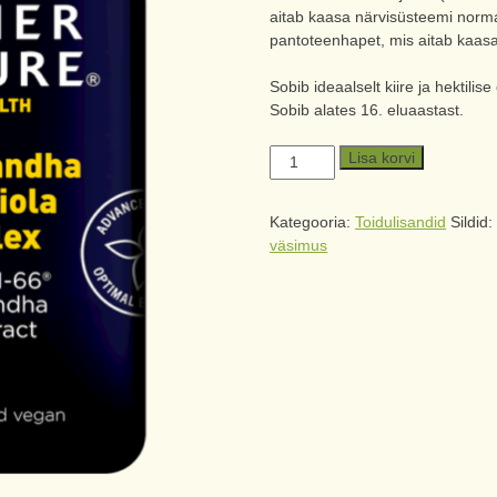
aitab kaasa närvisüsteemi norma
pantoteenhapet, mis aitab kaas
Sobib ideaalselt kiire ja hektilise
Sobib alates 16. eluaastast.
Lisa korvi
Kategooria:
Toidulisandid
Sildid
väsimus