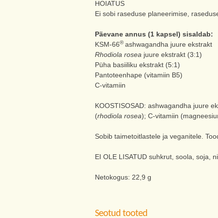
HOIATUS
Ei sobi raseduse planeerimise, rasedus
Päevane annus (1 kapsel) sisaldab:
®
KSM-66
ashwagandha juure ekstrakt
Rhodiola rosea
juure ekstrakt (3:1)
Püha basiiliku ekstrakt (5:1)
Pantoteenhape (vitamiin B5)
C-vitamiin
KOOSTISOSAD: ashwagandha juure ekstrak
(
rhodiola rosea
); C-vitamiin (magneesiu
Sobib taimetoitlastele ja veganitele. Too
EI OLE LISATUD suhkrut, soola, soja, nisu
Netokogus: 22,9 g
Seotud tooted