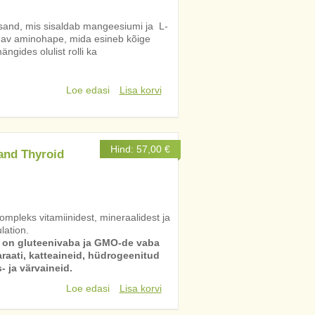
sand, mis sisaldab mangeesiumi ja L-
saldav aminohape, mida esineb kõige
gides olulist rolli ka
.
Loe edasi
Lisa korvi
Hind:
57,00
€
and Thyroid
mpleks vitamiinidest, mineraalidest ja
lation.
, on gluteenivaba ja GMO-de vaba
aati, katteaineid, hüdrogeenitud
 ja värvaineid.
Loe edasi
Lisa korvi