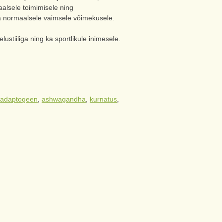
alsele toimimisele ning
a normaalsele vaimsele võimekusele.
 elustiiliga ning ka sportlikule inimesele.
:
adaptogeen
,
ashwagandha
,
kurnatus
,