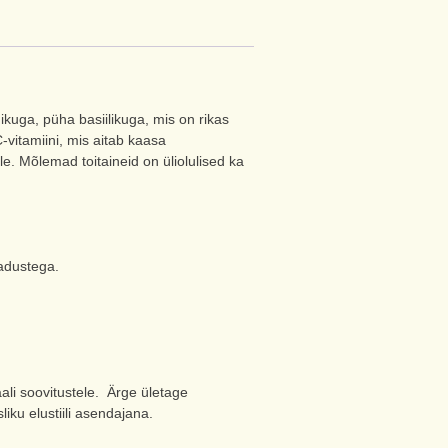
kuga, püha basiilikuga, mis on rikas
-vitamiini, mis aitab kaasa
. Mõlemad toitaineid on üliolulised ka
adustega.
ali soovitustele. Ärge ületage
iku elustiili asendajana.