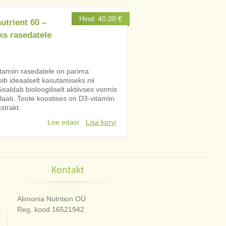
Hind:
40,00
€
utrient 60 –
ks rasedatele
itamiin rasedatele on parima
b ideaalselt kasutamiseks nii
saldab bioloogiliselt aktiivses vormis
olaati. Toote koostises on D3-vitamiin
strakt.
Loe edasi
Lisa korvi
Kontakt
Alimonia Nutrition OÜ
Reg. kood 16521942