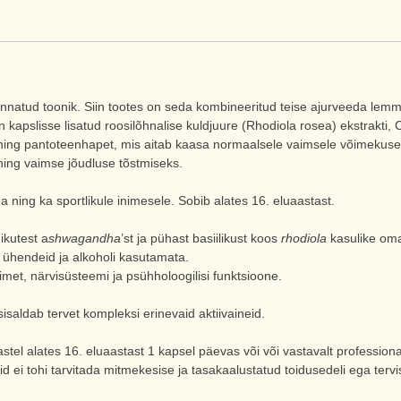
natud toonik. Siin tootes on seda kombineeritud teise ajurveeda lemmi
 kapslisse lisatud roosilõhnalise kuldjuure (Rhodiola rosea) ekstrakti, C
ning pantoteenhapet, mis aitab kaasa normaalsele vaimsele võimekusele
ing vaimse jõudluse tõstmiseks.
liga ning ka sportlikule inimesele. Sobib alates 16. eluaastast.
kutest a
shwagandha
’st ja pühast basiilikust koos
rhodiola
kasulike om
i ühendeid ja alkoholi kasutamata.
met, närvisüsteemi ja psühholoogilisi funktsioone.
saldab tervet kompleksi erinevaid aktiivaineid.
l alates 16. eluaastast 1 kapsel päevas või või vastavalt professiona
 ei tohi tarvitada mitmekesise ja tasakaalustatud toidusedeli ega tervisl