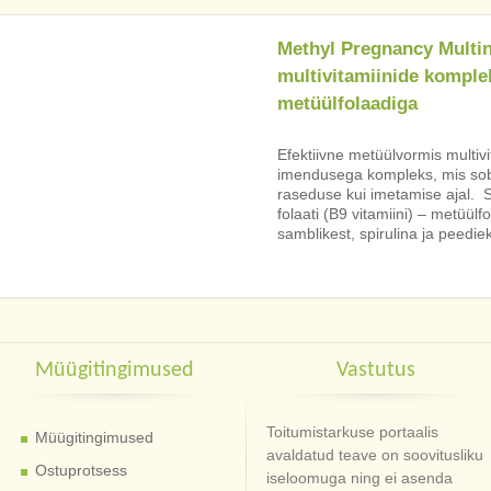
Methyl Pregnancy Multin
multivitamiinide komple
metüülfolaadiga
Efektiivne metüülvormis multiv
imendusega kompleks, mis sobi
raseduse kui imetamise ajal. Si
folaati (B9 vitamiini) – metüülf
samblikest, spirulina ja peediek
Müügitingimused
Vastutus
Toitumistarkuse portaalis
Müügitingimused
avaldatud teave on soovitusliku
Ostuprotsess
iseloomuga ning ei asenda