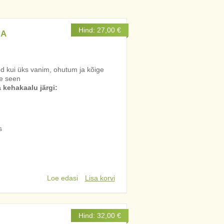
Hind:
27,00
€
NA
tud kui üks vanim, ohutum ja kõige
ne seen
kehakaalu järgi:
s
Loe edasi
Lisa korvi
Hind:
32,00
€