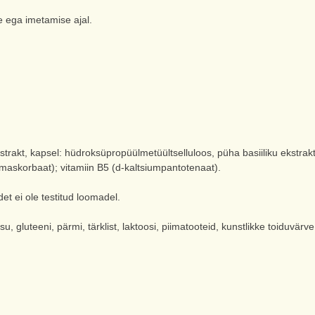
e ega imetamise ajal.
t, kapsel: hüdroksüpropüülmetüültselluloos, püha basiiliku ekstrakt; 
maskorbaat); vitamiin B5 (d-kaltsiumpantotenaat).
det ei ole testitud loomadel.
, gluteeni, pärmi, tärklist, laktoosi, piimatooteid, kunstlikke toiduvärv