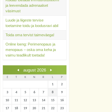
ja leevendada adrenaalset
väsimust
Luude ja liigeste tervise
toetamine toidu ja loodusravi abil
Toida oma tervist taimeväega!
Online loeng: Perimenopaus ja
menopaus – oska oma keha ja
vaimu teadlikult toetada!
august 2026
E
T
K
N
R
L
P
1
2
3
4
5
6
7
8
9
10
11
12
13
14
15
16
17
18
19
20
21
22
23