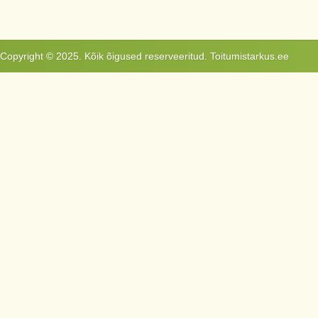
Copyright © 2025. Kõik õigused reserveeritud. Toitumistarkus.ee