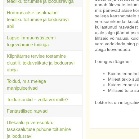
teadliku toitumise ja loodusraviga
annab ülevaate toitumis
mis panevad aluse kõr
Hormonaalse tasakaaluni
sellega kaasnevatele
teadliku toitumise ja loodusravi
veresoonkonda kosutav
abil
küllastunud rasvade
ajale jalgu jäänud ps
Lapse immuunsüsteemi
lihtsaid võimalusi, ku
verd vedeldada ning põl
tugevdamine toiduga
abiga leevendada.
Kilpnäärme tervise toetamine
Loengus räägime:
elustiili, toiduvalikute ja loodusravi
abiga
Kuidas ennetada
Millest tekib s
Toidud, mis meiega
Kuidas ennast a
manipuleerivad
Milliseid toite 
Toidulisandid – võtta või mitte?
Lektoriks on integrati
Fantastilised rasvad
Ülekaalu ja veresuhkru
tasakaalutuse puhune toitumine
ja loodusravi