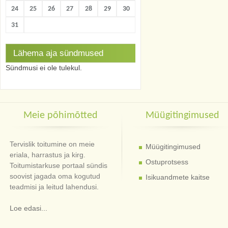
24
25
26
27
28
29
30
31
Lähema aja sündmused
Sündmusi ei ole tulekul.
Meie põhimõtted
Müügitingimused
Tervislik toitumine on meie
Müügitingimused
eriala, harrastus ja kirg.
Ostuprotsess
Toitumistarkuse portaal sündis
soovist jagada oma kogutud
Isikuandmete kaitse
teadmisi ja leitud lahendusi.
Loe edasi...