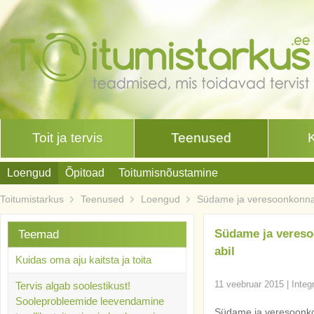
Toit ja tervis
Teenused
Loengud
Õpitoad
Toitumisnõustamine
Toitumistarkus
Teenused
Loengud
Südame ja veresoonkonna t
Südame ja vereso
Teemad
abil
Kuidas oma aju kaitsta ja toita
11 veebruar 2015
|
Integ
Tervis algab soolestikust!
Sooleprobleemide leevendamine
Südame ja veresoonko