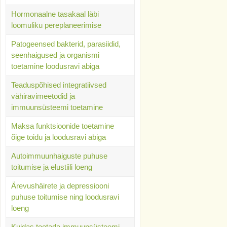
Hormonaalne tasakaal läbi
loomuliku pereplaneerimise
Patogeensed bakterid, parasiidid,
seenhaigused ja organismi
toetamine loodusravi abiga
Teaduspõhised integratiivsed
vähiravimeetodid ja
immuunsüsteemi toetamine
Maksa funktsioonide toetamine
õige toidu ja loodusravi abiga
Autoimmuunhaiguste puhuse
toitumise ja elustiili loeng
Ärevushäirete ja depressiooni
puhuse toitumise ning loodusravi
loeng
Kuidas toetada immuunsüsteemi