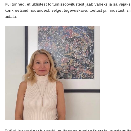
Kui tunned, et üldistest toitumissoovitustest jääb väheks ja sa vajaks
konkreetseid nõuandeid, selget tegevuskava, toetust ja innustust, si
aidata.
Tüüpilisemad probleemid, millega toitumisnõustaja juurde tull