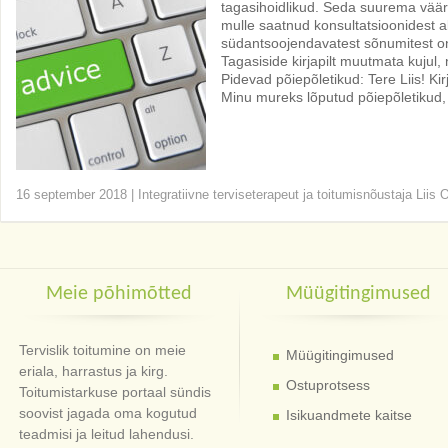
tagasihoidlikud. Seda suurema väärt
mulle saatnud konsultatsioonidest a
südantsoojendavatest sõnumitest on
Tagasiside kirjapilt muutmata kuju
Pidevad põiepõletikud: Tere Liis! Kir
Minu mureks lõputud põiepõletikud, m
16 september 2018
|
Integratiivne terviseterapeut ja toitumisnõustaja Liis 
Meie põhimõtted
Müügitingimused
Tervislik toitumine on meie
Müügitingimused
eriala, harrastus ja kirg.
Ostuprotsess
Toitumistarkuse portaal sündis
soovist jagada oma kogutud
Isikuandmete kaitse
teadmisi ja leitud lahendusi.