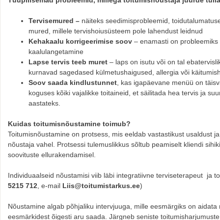
Tervisemured –
näiteks seedimisprobleemid, toidutalumatus
mured, millele tervishoiusüsteem pole lahendust leidnud
Kehakaalu korrigeerimise soov
– enamasti on probleemiks 
kaalulangetamine
Lapse tervis teeb muret
– laps on isutu või on tal ebatervisl
kurnavad sagedased külmetushaigused, allergia või käitumis
Soov saada kindlustunnet
, kas igapäevane menüü on täisvää
koguses kõiki vajalikke toitaineid, et säilitada hea tervis ja
aastateks.
Kuidas toitumisnõustamine toimub?
Toitumisnõustamine on protsess, mis eeldab vastastikust usaldust ja
nõustaja vahel. Protsessi tulemuslikkus sõltub peamiselt kliendi sihi
soovituste ellurakendamisel.
Individuaalseid nõustamisi viib läbi integratiivne terviseterapeut ja 
5215 712
, e-mail
Liis@toitumistarkus.ee
)
Nõustamine algab põhjaliku intervjuuga, mille eesmärgiks on aidata 
eesmärkidest õigesti aru saada. Järgneb seniste toitumisharjumuste 