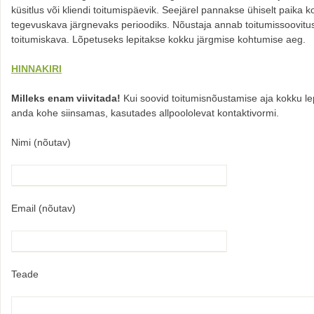
küsitlus või kliendi toitumispäevik. Seejärel pannakse ühiselt paika
tegevuskava järgnevaks perioodiks. Nõustaja annab toitumissoovitus
toitumiskava. Lõpetuseks lepitakse kokku järgmise kohtumise aeg.
HINNAKIRI
Milleks enam viivitada!
Kui soovid toitumisnõustamise aja kokku le
anda kohe siinsamas, kasutades allpoololevat kontaktivormi.
Nimi (nõutav)
Email (nõutav)
Teade