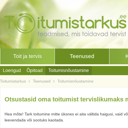
Toit ja tervis
Teenused
Loengud
Õpitoad
Toitumisnõustamine
Toitumistarkus
Teenused
Toitumisnõustamine
Otsustasid oma toitumist tervislikumaks
Hea mõte! Tark toitumine mitte üksnes ei aita vältida haigusi, vaid v
leevendada või sootuks kaotada.