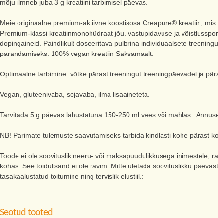
mõju ilmneb juba 3 g kreatiini tarbimisel päevas.
Meie originaalne premium-aktiivne koostisosa Creapure® kreatiin, mis so
Premium-klassi kreatiinmonohüdraat jõu, vastupidavuse ja võistlusspordi
dopingaineid. Paindlikult doseeritava pulbrina individuaalsete treenin
parandamiseks. 100% vegan kreatiin Saksamaalt.
Optimaalne tarbimine: võtke pärast treeningut treeningpäevadel ja pär
Vegan, gluteenivaba, sojavaba, ilma lisaaineteta.
Tarvitada 5 g päevas lahustatuna 150-250 ml vees või mahlas. Annuse
NB! Parimate tulemuste saavutamiseks tarbida kindlasti kohe pärast k
Toode ei ole soovituslik neeru- või maksapuudulikkusega inimestele, ra
kohas. See toidulisand ei ole ravim. Mitte ületada soovituslikku päevas
tasakaalustatud toitumine ning tervislik elustiil.:
Seotud tooted