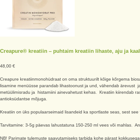
Creapure® kreatiin – puhtaim kreatiin lihaste, aju ja ka
48,00
€
Creapure kreatiinmonohüdraat on oma struktuurilt kõige kõrgema biosaa
lisamine menüüsse parandab lihastoonust ja und, vähendab ärevust ja 
metüülimisradu ja histamiini ainevahetust kehas. Kreatiin kiirendab r
antioksüdantse mõjuga.
Kreatiin on üks populaarseimaid lisandeid ka sportlaste seas, sest see t
Tarvitamine: 3-5g päevas lahustatuna 150-250 ml vees või mahlas. An
NB! Parimate tulemuste saavutamiseks tarbida kohe pärast kokkusega