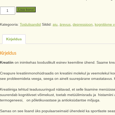
Lisa korvi
Kategooria:
Toidulisandid
Sildid:
aju
,
ärevus
,
depressioon
,
kognitiivne 
Kirjeldus
Kirjeldus
Kreatiin
on inimkehas looduslikult esinev keemiline ühend. Saame kreatii
Creapure kreatiinmonohüdraadis on kreatiini molekul ja veemolekul kom
see probleemideta veega, seega on ainelt suurepärane omastatavus. Kr
Kreatiiniga tehtud teadusuuringud näitavad, et selle lisamine menüüss
suurendab kognitiivset võimekust, toetab metüülimisradu ja histamiini 
termogeneesi, on põletikuvastase ja antioksüdantse mõjuga.
Samas on see lisand üks populaarseimaid ühendeid ka sportlaste seas, se