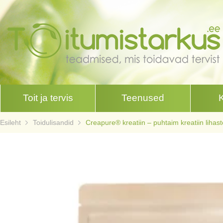
Toit ja tervis
Teenused
Esileht
Toidulisandid
Creapure® kreatiin – puhtaim kreatiin lihas