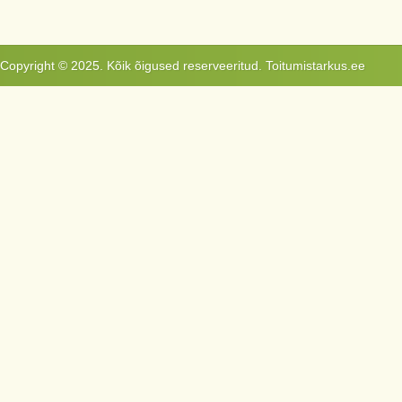
Copyright © 2025. Kõik õigused reserveeritud. Toitumistarkus.ee